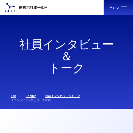
Menu
Close
社
社
社
員
イ
ン
タ
ビ
ュ
ー
員
員
イ
イ
＆
ン
ン
タ
タ
ビ
ビ
ト
ー
ク
ュ
ュ
ー
ー
＆
＆
ト
ト
ー
ー
ク
ク
Top
Recruit
社員インタビュー＆トーク
ITエンジニア×専任コーチ対談