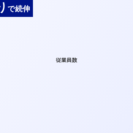
り
で続伸
従業員数