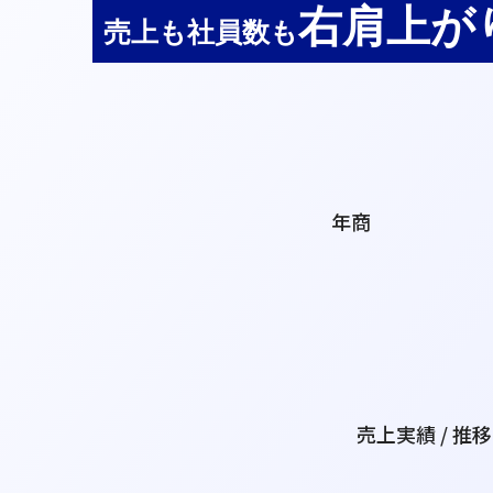
右肩上が
売上も社員数も
年商
売上実績 / 推移