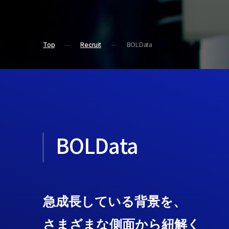
Top
Recruit
BOLData
BOLData
急成長している背景を、
さまざまな側面から紐解く