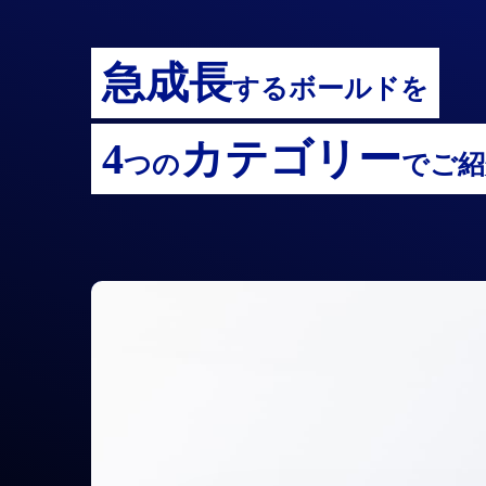
急
急成長
成
するボールドを
長
す
る
ボ
4
カテゴリー
ー
つの
でご紹
ル
ド
を
4
つ
の
カ
テ
ゴ
リ
ー
で
ご
紹
介