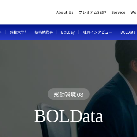
About Us
プレミアムSES®
Service
Wo
チ
感動大学®
技術勉強会
BOLDay
社員インタビュー
BOLData
感動環境 08
B
O
L
D
a
t
a