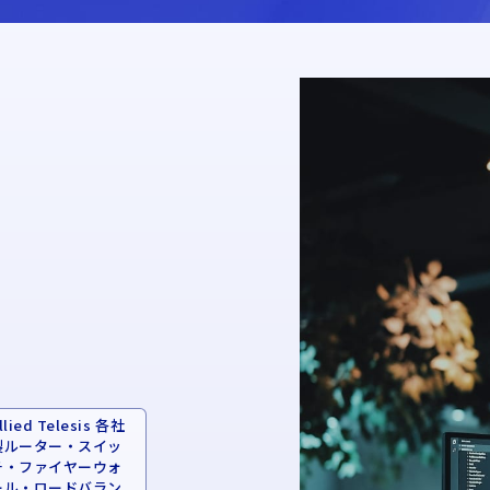
llied Telesis 各社
製ルーター・スイッ
チ・ファイヤーウォ
ール・ロードバラン