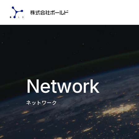
Network
N
e
t
w
o
r
k
ネットワーク