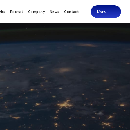
rks
Recruit
Company
News
Contact
Menu
Close