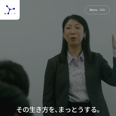
Menu
Menu
Close
Close
そ
そ
の
生
き
方
を
､
ま
っ
と
う
す
る
｡
の
生