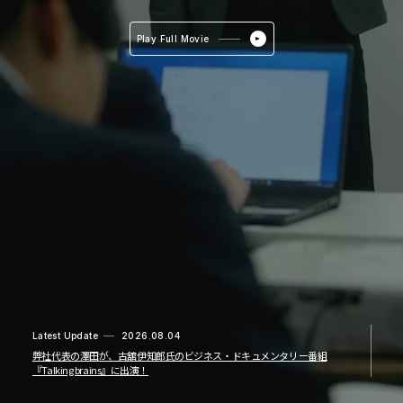
き
方
を､
Play Full Movie
ま
っ
と
う
す
る｡
Latest Update
2026.08.04
弊社代表の澤田が、古舘伊知郎氏のビジネス・ドキュメンタリー番組
『Talking brains』に出演！