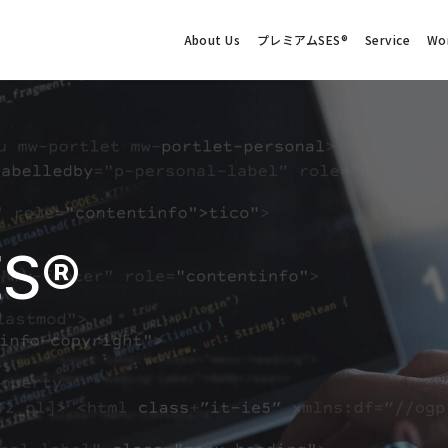
About Us
プレミアムSES®
Service
Wo
E
S
®