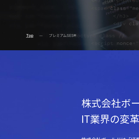
特
徴
Top
プレミアムSES®
株式会社ボ
IT業界の変