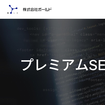
プ
プ
レ
ミ
ア
ム
S
レ
ミ
ア
ム
SES®
ボ
ー
ル
ド
の