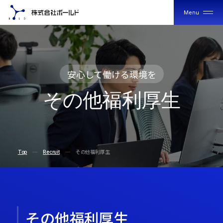
Menu
Close
安心して働ける環境を
そ
そ
の
他
福
利
厚
生
の
他
福
利
厚
生
Top
Recruit
その他福利厚生
その他福利厚生