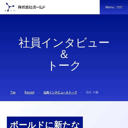
Menu
Close
社
社
社
員
イ
ン
タ
ビ
ュ
ー
員
員
イ
イ
＆
ン
ン
タ
タ
ビ
ビ
ト
ー
ク
ュ
ュ
ー
ー
＆
＆
ト
ト
ー
ー
ク
ク
Top
Recruit
社員インタビュー＆トーク
鈴木 大輔
ボールドに新たな