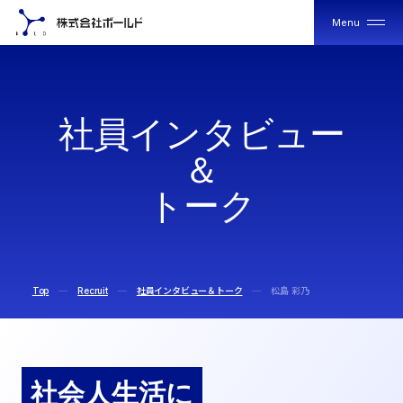
Menu
Close
社
社
社
員
イ
ン
タ
ビ
ュ
ー
員
員
イ
イ
＆
ン
ン
タ
タ
ビ
ビ
ト
ー
ク
ュ
ュ
ー
ー
＆
＆
ト
ト
ー
ー
ク
ク
Top
Recruit
社員インタビュー＆トーク
松島 彩乃
社会人生活に