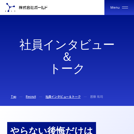
Menu
Close
社
社
社
員
イ
ン
タ
ビ
ュ
ー
員
員
イ
イ
＆
ン
ン
タ
タ
ビ
ビ
ト
ー
ク
ュ
ュ
ー
ー
＆
＆
ト
ト
ー
ー
ク
ク
Top
Recruit
社員インタビュー＆トーク
首藤 祐司
やらない後悔だけは