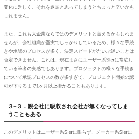
変化に乏しく、それを退屈と思ってしまうとちょっと辛いかも
しれません。
また、これも大企業ならではのデメリットと言えるかもしれま
せんが、会社組織が堅実でしっかりしているため、様々な手続
きや承認のプロセスが多く、決定スピードがだいぶ遅いことは
否定できません。これは、現在まさにユーザー系
SIer
に常駐し
ている筆者の実感でもあります。プロジェクトの様々な手続き
について承認プロセスの数が多すぎて、プロジェクト開始の認
可が下りるまで
1
ヶ月以上掛かることもあります。
３
–
３．親会社に吸収され会社が無くなってしま
うこともある
このデメリットはユーザー系
SIer
に限らず、メーカー系
SIer
に