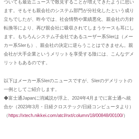
ついても最近ニュースで散見することが増えてきたように思い
ます。そもそも親会社のシステム部門が分社化したという成り
立ちでしたが、昨今では、社会情勢や業績悪化、親会社の方針
転換等により、再び親会社に吸収されてしまうケースも耳にし
ます。もちろんシステム子会社であるユーザー系
SIer
は（メー
カー系
SIer
も）、親会社の決定に逆らうことはできません。親
会社が大手企業というメリットを享受する陰には、こんなデメ
リットもあるのです。
以下はメーカー系
SIer
のニュースですが、
SIer
のデメリットの
一例としてご紹介します。
◆富士通
Japan
に消滅説が浮上、
2024
年
4
月までに富士通へ統
合か（
2023
年
3
月・日経クロステック
/
日経コンピュータより）
（
https://xtech.nikkei.com/atcl/nxt/column/18/00848/00100/
）