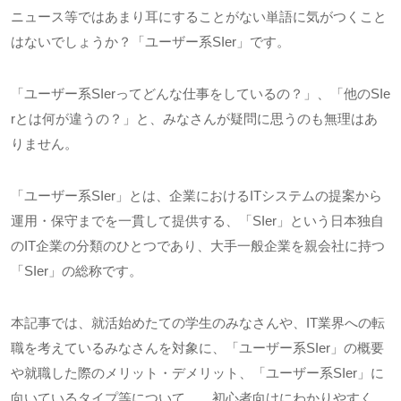
ニュース等ではあまり耳にすることがない単語に気がつくこと
はないでしょうか？「ユーザー系
SIer
」です。
「ユーザー系
SIer
ってどんな仕事をしているの？」、「他の
SIe
r
とは何が違うの？」と、みなさんが疑問に思うのも無理はあ
りません。
「ユーザー系
SIer
」とは、企業における
IT
システムの提案から
運用・保守までを一貫して提供する、「
SIer
」という日本独自
の
IT
企業の分類のひとつであり、大手一般企業を親会社に持つ
「
SIer
」の総称です。
本記事では、就活始めたての学生のみなさんや、
IT
業界への転
職を考えているみなさんを対象に、「ユーザー系
SIer
」の概要
や就職した際のメリット・デメリット、「ユーザー系
SIer
」に
向いているタイプ等について、、初心者向けにわかりやすく、