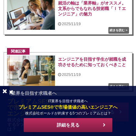
就活の軸は「業界軸」がオススメ。
文系からでもなれる技術職「ＩＴエ
ンジニア」の魅力
2025/11/19
関連記事
エンジニアを目指す学生が就職を成
功させるために知っておくべきこと
2025/11/19
IT業界を目指す求職者へ
プレミアムSES®
IT業界を目指す求職者へ
で市場価値の高い
プレミアムSES®で市場価値の高いエンジニアへ
関連記事
詳細を見る
エンジニアへ
株式会社ボールドが約束する5つのプレミアムとは？
エンジニアなんてやめとけ？やめと
株式会社ボールドが約束
けと周囲から言われてしまう３つの
する5つのプレミアムと
詳細を見る
理由
は？