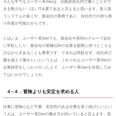
そんな中でもユーザー系
SIer
は、比較的自社内で働くことがで
きる数少ない（泣）
IT
企業であると言えると思います。取り扱
うシステムの多くが、親会社の業務であり、自社内での持ち帰
り作業が可能だからです。
とはいえ、ユーザー系
SIer
でも、親会社や系列のグループ会社
に常駐したり、親会社の業種以外の企業を顧客に持つところも
少なからずあることも事実です。できれば常駐せず、自社内で
腰を据えて働きたいという人は、くれぐれもユーザー系
SIer
の
企業研究をしっかり行った上で、ユーザー系
SIer
を目指してみ
てはいかがでしょうか。
４
–
４．冒険よりも安定を求める人
仕事に冒険心など不要、安定性のある仕事を長く続けたいとい
う人は、ユーザー系
SIer
の働き方が向いていると言えます。前