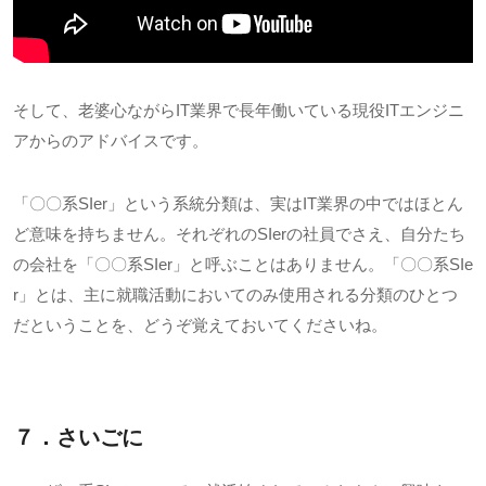
そして、老婆心ながら
IT
業界で長年働いている現役
IT
エンジニ
アからのアドバイスです。
「〇〇系
SIer
」という系統分類は、実は
IT
業界の中ではほとん
ど意味を持ちません。それぞれの
SIer
の社員でさえ、自分たち
の会社を「〇〇系
SIer
」と呼ぶことはありません。「〇〇系
SIe
r
」とは、主に就職活動においてのみ使用される分類のひとつ
だということを、どうぞ覚えておいてくださいね。
７．さいごに