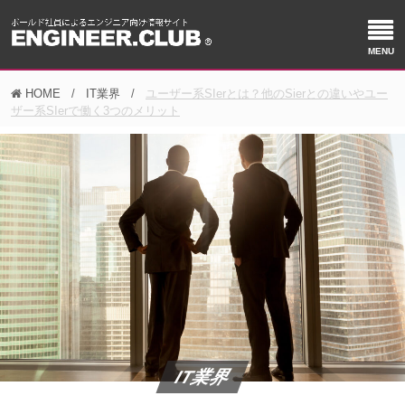
HOME
IT業界
ユーザー系SIerとは？他のSierとの違いやユー
ザー系SIerで働く3つのメリット
IT業界