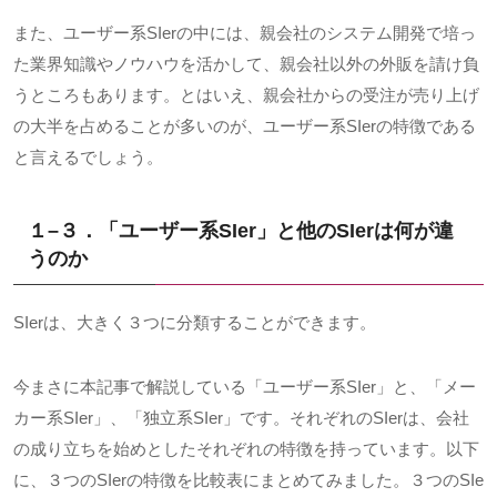
また、ユーザー系
SIer
の中には、親会社のシステム開発で培っ
た業界知識やノウハウを活かして、親会社以外の外販を請け負
うところもあります。とはいえ、親会社からの受注が売り上げ
の大半を占めることが多いのが、ユーザー系
SIer
の特徴である
と言えるでしょう。
１
–
３．「ユーザー系
SIer
」と他の
SIer
は何が違
うのか
SIerは、大きく３つに分類することができます。
今まさに本記事で解説している「ユーザー系
SIer
」と、「メー
カー系
SIer
」、「独立系
SIer
」です。それぞれの
SIer
は、会社
の成り立ちを始めとしたそれぞれの特徴を持っています。以下
に、３つの
SIer
の特徴を比較表にまとめてみました。３つの
SIe