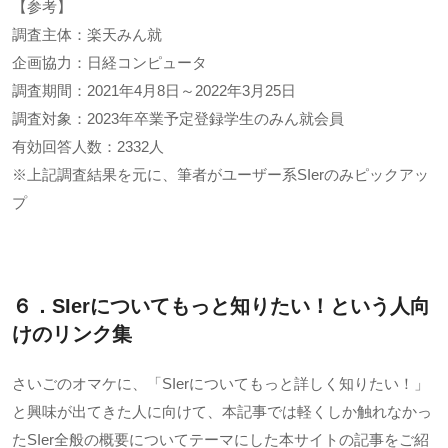
【参考】
調査主体：楽天みん就
企画協力：日経コンピュータ
調査期間：
2021
年
4
月
8
日～
2022
年
3
月
25
日
調査対象：
2023
年卒業予定登録学生のみん就会員
有効回答人数：
2332
人
※
上記調査結果を元に、筆者がユーザー系
SIer
のみピックアッ
プ
６．
SIer
についてもっと知りたい！という人向
けのリンク集
さいごのオマケに、「
SIer
についてもっと詳しく知りたい！」
と興味が出てきた人に向けて、本記事では軽くしか触れなかっ
た
SIer
全般の概要についてテーマにした本サイトの記事をご紹