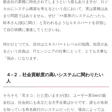
親会社の業種に特化されてしまうという面もありますが、ロジ
カルにシステム構築を考えるという点において、実は業種はあ
まり問題ではありません。ぜひ「××業界のシステムだったら、
鈴木さん
(
仮
)
に聞け」と言われるようなエキスパートを目指し
て自己研鑽に邁進してくださいね。
何かひとつでも、自分はエキスパートレベルの知識、知見があ
るという自負は、
IT
エンジニアの仕事にとって、とても大事な
「強み」になります。
４
–
２．社会貢献度の高いシステムに関わりたい
人
そろそろ「耳タコ」だと思いますが
(
笑
)
、ユーザー系
SIer
の親
会社は、社会的にも名立たる大手企業ばかりです。誰もが名前
を知っている有名銀行のシステムだったり、場合によっては、