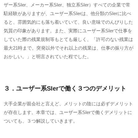
ザー系
SIer
、メーカー系
SIer
、独立系
SIer
）すべての企業で常
駐経験がありますが、ユーザー系
SIer
は、他分類の
SIer
に比べ
ると、雰囲気的にも落ち着いていて、良い意味でのんびりした
気質の印象があります。また、実際にユーザー系
SIer
で仕事を
していた際の残業規制等もとても厳しく、「許可のない残業は
最大
21
時まで。突発以外でそれ以上の残業は、仕事の振り方が
おかしい。」と明言されていた程でした。
３．ユーザー系
SIer
で働く３つのデメリット
大手企業が親会社と言えど、メリットの陰には必ずデメリット
が存在します。本章では、ユーザー系
SIer
で働くデメリットに
ついても、３つ解説していきます。