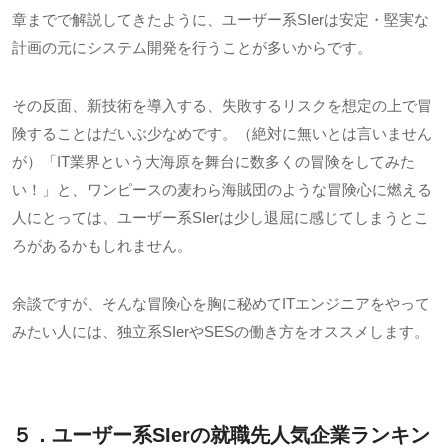
章までで解説してきたように、ユーザー系
SIer
は安定・堅実な
計画の元にシステム開発を行うことが多いからです。
その反面、新技術を導入する、失敗するリスクを想定の上で冒
険することはだいぶ少なめです。（絶対に無いとは言いません
が）「
IT
業界という大海原を舞台に数多くの冒険をしてみた
い！」と、ワンピースの麦わら海賊団のような冒険心に燃える
人にとっては、ユーザー系
SIer
は少し退屈に感じてしまうとこ
ろがあるかもしれません。
余談ですが、そんな冒険心を胸に秘めて
IT
エンジニアをやって
みたい人には、独立系
SIer
や
SES
の働き方をオススメします。
５．ユーザー系
SIerの
就職先人気企業ランキン