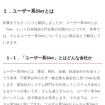
１．ユーザー系
SIerとは
前書きでもさっくりと解説しましたが、ユーザー系
SIer
とは、
「
SIer
」という日本独自の
IT
企業の分類のひとつです。本章で
は、そんなユーザー系
SIer
についてさらに踏み込んで解説して
いきます。
１
–
１．「ユーザー系
SIer
」とはどんな会社か
ユーザー系
SIer
とは、通信、商社、金融、鉄道会社や社会イン
フラ系等、
IT
業界以外の大手一般企業を親会社に持つ
SIer
を指
します。親会社のシステム部門が分社化してシステム子会社と
なるケースが多いです。そんな成り立ちから、ユーザー系
SIer
のバックには、必ず親会社が存在します。その点では、メー
カー系
SIer
と同じですね。ユーザー系
SIer
がメーカー系
SIer
と