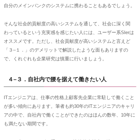
自分のメインバンクのシステムに携わることもあるでしょう。
そんな社会的貢献度の高いシステムを通して、社会に深く関
わっているという充実感を感じたい人には、ユーザー系
SIer
は
オススメです。ただし、社会貢献度が高いシステムと言えど
「３
–
１．」のデメリットで解説したような面もありますの
で、くれぐれも企業研究は慎重に行いましょう。
４
–
３．自社内で腰を据えて働きたい人
ITエンジニアは、仕事の性格上顧客先企業に常駐して働くこと
が多い傾向にあります。筆者も約
30
年の
IT
エンジニアのキャリ
アの中で、自社内で働くことができたのはほんの数年、
10
年に
も満たない期間です。