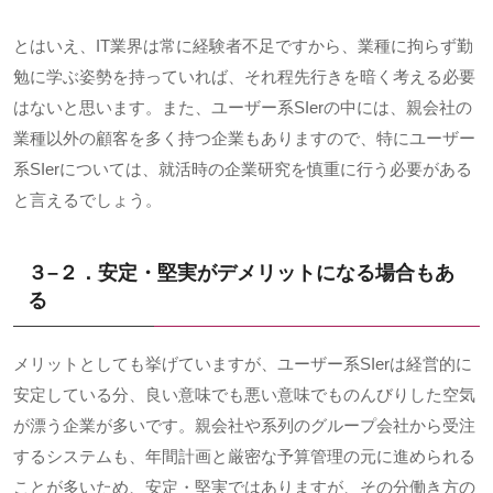
とはいえ、
IT
業界は常に経験者不足ですから、業種に拘らず勤
勉に学ぶ姿勢を持っていれば、それ程先行きを暗く考える必要
はないと思います。また、ユーザー系
SIer
の中には、親会社の
業種以外の顧客を多く持つ企業もありますので、特にユーザー
系
SIer
については、就活時の企業研究を慎重に行う必要がある
と言えるでしょう。
３
–
２．安定・堅実がデメリットになる場合もあ
る
メリットとしても挙げていますが、ユーザー系
SIer
は経営的に
安定している分、良い意味でも悪い意味でものんびりした空気
が漂う企業が多いです。親会社や系列のグループ会社から受注
するシステムも、年間計画と厳密な予算管理の元に進められる
ことが多いため、安定・堅実ではありますが、その分働き方の