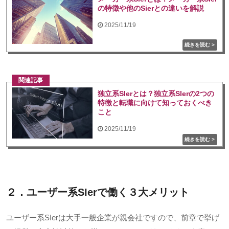
の特徴や他のSierとの違いを解説
2025/11/19
関連記事
独立系SIerとは？独立系SIerの2つの
特徴と転職に向けて知っておくべき
こと
2025/11/19
２．ユーザー系
SIer
で働く３大メリット
ユーザー系
SIer
は大手一般企業が親会社ですので、前章で挙げ