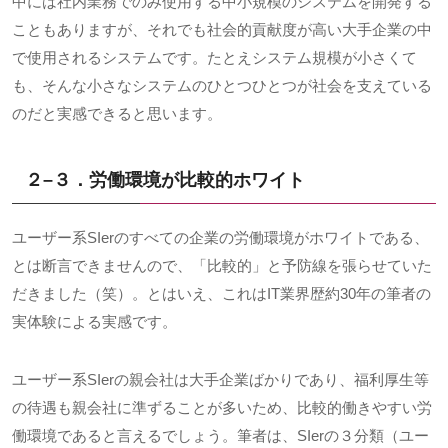
中には社内業務でのみ使用する中小規模のシステムを開発する
こともありますが、それでも社会的貢献度が高い大手企業の中
で使用されるシステムです。たとえシステム規模が小さくて
も、そんな小さなシステムのひとつひとつが社会を支えている
のだと実感できると思います。
２
–
３．労働環境が比較的ホワイト
ユーザー系
SIer
のすべての企業の労働環境がホワイトである、
とは断言できませんので、「比較的」と予防線を張らせていた
だきました（笑）。とはいえ、これは
IT
業界歴約
30
年の筆者の
実体験による実感です。
ユーザー系
SIer
の親会社は大手企業ばかりであり、福利厚生等
の待遇も親会社に準ずることが多いため、比較的働きやすい労
働環境であると言えるでしょう。筆者は、
SIer
の３分類（ユー