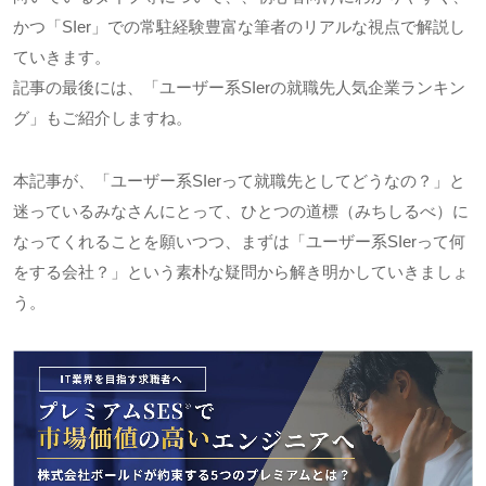
かつ「
SIer
」での常駐経験豊富な筆者のリアルな視点で解説し
ていきます。
記事の最後には、「ユーザー系
SIer
の就職先人気企業ランキン
グ」もご紹介しますね。
本記事が、「ユーザー系
SIer
って就職先としてどうなの？」と
迷っているみなさんにとって、ひとつの道標（みちしるべ）に
なってくれることを願いつつ、まずは「ユーザー系
SIer
って何
をする会社？」という素朴な疑問から解き明かしていきましょ
う。