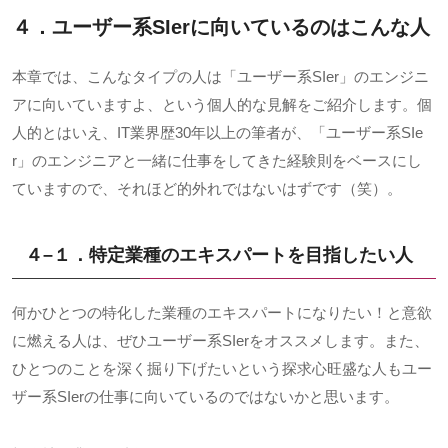
４．ユーザー系
SIer
に向いているのはこんな人
本章では、こんなタイプの人は「ユーザー系
SIer
」のエンジニ
アに向いていますよ、という個人的な見解をご紹介します。個
人的とはいえ、
IT
業界歴
30
年以上の筆者が、「ユーザー系
SIe
r
」のエンジニアと一緒に仕事をしてきた経験則をベースにし
ていますので、それほど的外れではないはずです（笑）。
４
–
１．特定業種のエキスパートを目指したい人
何かひとつの特化した業種のエキスパートになりたい！と意欲
に燃える人は、ぜひユーザー系
SIer
をオススメします。また、
ひとつのことを深く掘り下げたいという探求心旺盛な人もユー
ザー系
SIer
の仕事に向いているのではないかと思います。