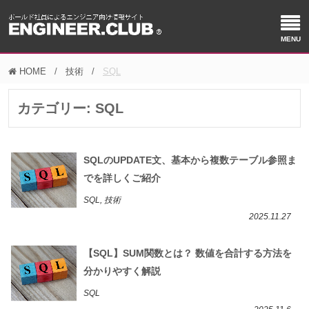
HOME
技術
SQL
カテゴリー:
SQL
SQLのUPDATE文、基本から複数テーブル参照ま
でを詳しくご紹介
SQL, 技術
2025.11.27
【SQL】SUM関数とは？ 数値を合計する方法を
分かりやすく解説
SQL