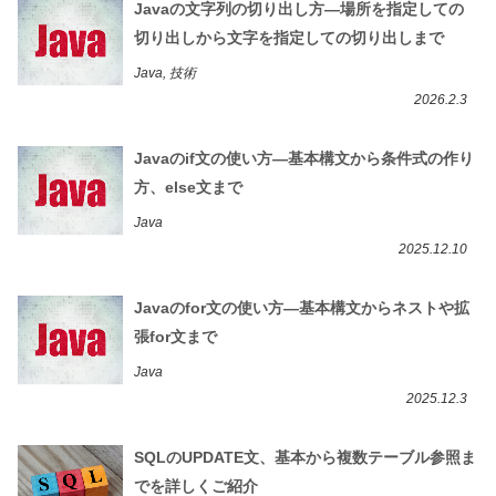
Javaの文字列の切り出し方―場所を指定しての
切り出しから文字を指定しての切り出しまで
Java, 技術
2026.2.3
Javaのif文の使い方―基本構文から条件式の作り
方、else文まで
Java
2025.12.10
Javaのfor文の使い方―基本構文からネストや拡
張for文まで
Java
2025.12.3
SQLのUPDATE文、基本から複数テーブル参照ま
でを詳しくご紹介