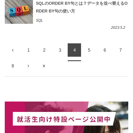
SQLのORDER BY句とは？データを並べ替えるO
RDER BY句の使い方
SQL
2023.5.2
1
2
3
4
5
6
7
8