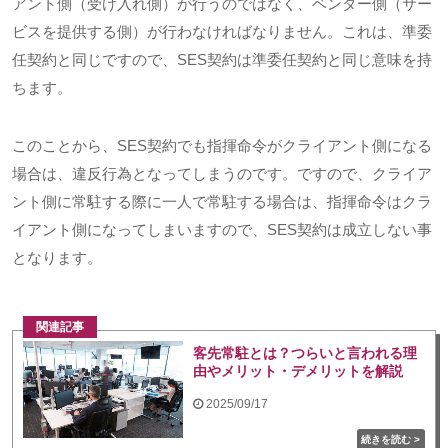
アント側（受け入れ側）が行うのではなく、ベンダー側（サー
ビスを提供する側）が行わなければなりません。これは、準委
任契約と同じですので、
SES
契約は準委任契約と同じ意味を持
ちます。
このことから、
SES
契約でも指揮命令がクライアント側になる
場合は、違反行為となってしまうのです。ですので、クライア
ント側に常駐する際に一人で常駐する場合は、指揮命令はクラ
イアント側になってしまいますので、
SES
契約は成立しない事
となります。
関連記事
客先常駐とは？つらいと言われる理
由やメリット・デメリットを解説
2025/09/17