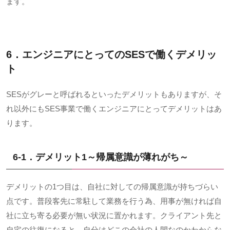
ます。
6．エンジニアにとっての
SES
で働くデメリッ
ト
SESがグレーと呼ばれるといったデメリットもありますが、そ
れ以外にも
SES
事業で働くエンジニアにとってデメリットはあ
ります。
6-1．デメリット
1
～帰属意識が薄れがち～
デメリットの
1
つ目は、自社に対しての帰属意識が持ちづらい
点です。普段客先に常駐して業務を行う為、用事が無ければ自
社に立ち寄る必要が無い状況に置かれます。クライアント先と
自宅の往復になると、自分はどこの会社の人間なのかわからな