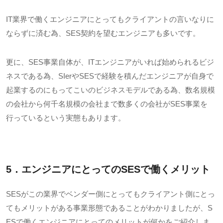
IT
業界で働くエンジニアにとってもクライアントの言いなりに
ならずに済む為、
SES
契約を望むエンジニアも多いです。
更に、
SES
事業自体が、
IT
エンジニアがいれば始められるビジ
ネスである為、
SIer
や
SES
で経験を積んだエンジニアが自身で
起業するのにもってこいのビジネスモデルである為、数名規模
の会社から何千名規模の会社まで数多くの会社が
SES
事業を
行っているという実態もあります。
5．エンジニアにとっての
SES
で働くメリット
SESがこの業界でベンダー側にとってもクライアント側にとっ
てもメリットがある事業形態であることがわかりましたが、
S
ES
で働くエンジニアにとってのメリットが何かをご紹介しま