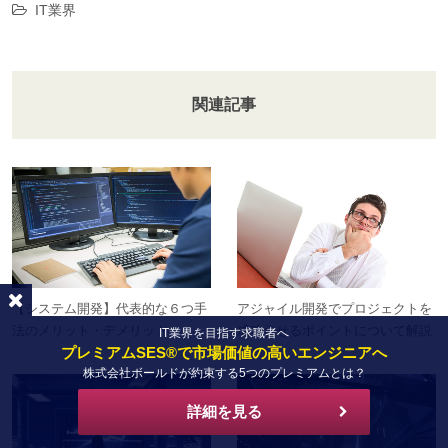
IT業界
関連記事
【システム開発】代表的な６つ手
アジャイル開発でプロジェクトを
法のメリット・デメリット
成功させるポイントについて解説
IT業界を目指す求職者へ
プレミアムSES®で市場価値の高いエンジニアへ
株式会社ボールドが約束する5つのプレミアムとは？
詳細を見る