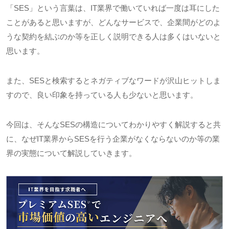
「
SES
」という言葉は、
IT
業界で働いていれば一度は耳にした
ことがあると思いますが、どんなサービスで、企業間がどのよ
うな契約を結ぶのか等を正しく説明できる人は多くはいないと
思います。
また、
SES
と検索するとネガティブなワードが沢山ヒットしま
すので、良い印象を持っている人も少ないと思います。
今回は、そんな
SES
の構造についてわかりやすく解説すると共
に、なぜ
IT
業界から
SES
を行う企業がなくならないのか等の業
界の実態について解説していきます。