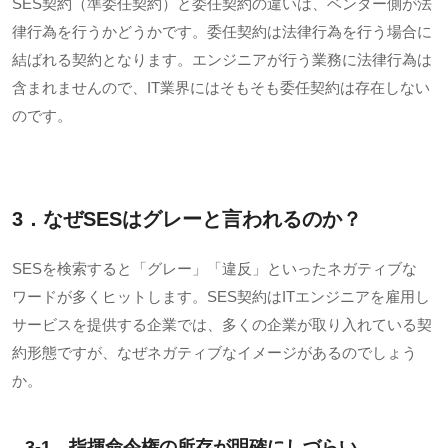
SES契約（準委任契約）と委任契約の違いは、ベンダー側が法
律行為を行うかどうかです。委任契約は法律行為を行う場合に
結ばれる契約となります。エンジニアが行う業務に法律行為は
含まれませんので、
IT
業界にはそもそも委任契約は存在しない
のです。
3．なぜ
SES
はグレーと言われるのか？
SESを検索すると「グレー」「違反」といったネガティブな
ワードが多くヒットします。
SES
契約は
IT
エンジニアを雇用し
サービスを提供する企業では、多くの企業が取り入れている契
約形態ですが、なぜネガティブなイメージがあるのでしょう
か。
3-1．指揮命令権の所存が明確にしづらい