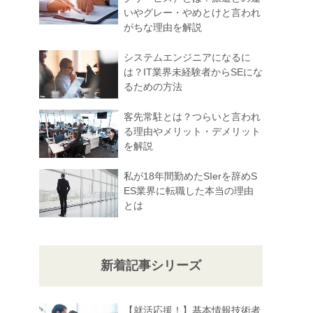
いやグレー・やめとけと言われ
がちな理由を解説
システムエンジニアになるに
は？IT業界未経験者からSEにな
るための方法
客先常駐とは？つらいと言われ
る理由やメリット・デメリット
を解説
私が18年間勤めたSIerを辞めS
ES業界に転職した本当の理由
とは
新着記事シリーズ
【就活応援！】基本情報技術者