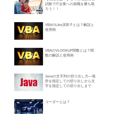
試験でIT企業への就職を勝ち取
ろう！！
VBAのLike演算子とは？解説と
使用例
VBAのVLOOKUP関数とは？関
数の解説と使用例
Javaの文字列の切り出し方―場
所を指定しての切り出しから文
字を指定しての切り出しまで
コーダーとは？