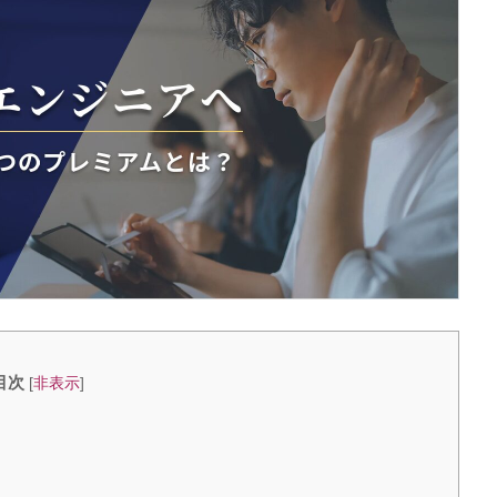
目次
[
非表示
]