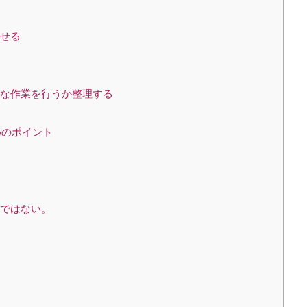
出せる
うな作業を行うか整理する
めのポイント
界ではない。