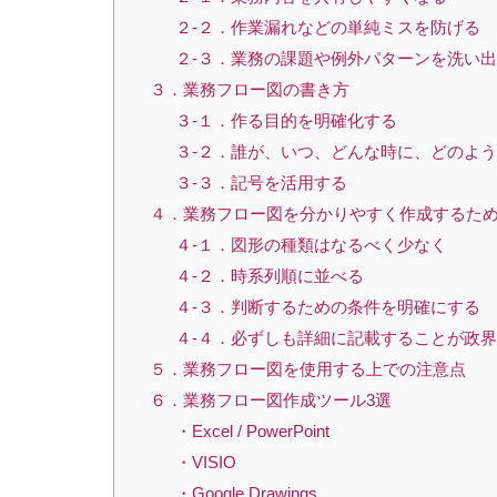
２-２．作業漏れなどの単純ミスを防げる
２-３．業務の課題や例外パターンを洗い
３．業務フロー図の書き方
３-１．作る目的を明確化する
３-２．誰が、いつ、どんな時に、どのよ
３-３．記号を活用する
４．業務フロー図を分かりやすく作成するた
４-１．図形の種類はなるべく少なく
４-２．時系列順に並べる
４-３．判断するための条件を明確にする
４-４．必ずしも詳細に記載することが政
５．業務フロー図を使用する上での注意点
６．業務フロー図作成ツール3選
・Excel / PowerPoint
・VISIO
・Google Drawings