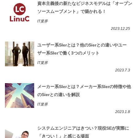
資本主義後の新たなビジネスモデルは「オープン
ソースムーブメント」で築かれる！
IT業界
2023.12.25
ユーザー系SIerとは？他のSierとの違いやユー
ザー系SIerで働く3つのメリット
IT業界
2023.7.3
メーカー系SIerとは？メーカー系SIerの特徴や他
のSierとの違いを解説
IT業界
2023.1.8
システムエンジニアはきつい？現役SEが実際に
「きつい！」と感じる場面