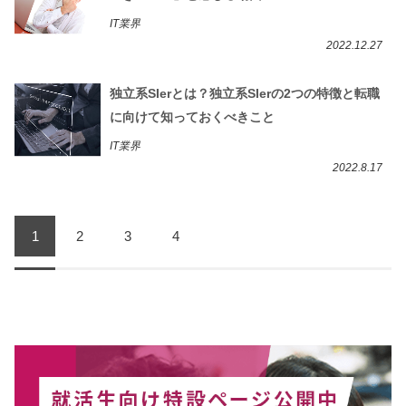
IT業界
2022.12.27
独立系SIerとは？独立系SIerの2つの特徴と転職
に向けて知っておくべきこと
IT業界
2022.8.17
1
2
3
4