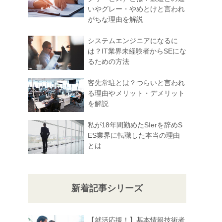
いやグレー・やめとけと言われ
がちな理由を解説
システムエンジニアになるに
は？IT業界未経験者からSEにな
るための方法
客先常駐とは？つらいと言われ
る理由やメリット・デメリット
を解説
私が18年間勤めたSIerを辞めS
ES業界に転職した本当の理由
とは
新着記事シリーズ
【就活応援！】基本情報技術者