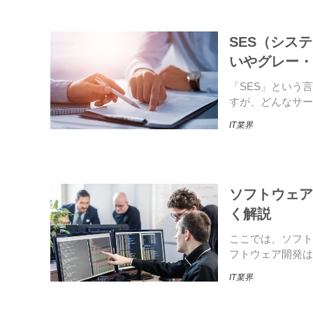
SES（シス
いやグレー・
「SES」という
すが、どんなサー
IT業界
ソフトウェア
く解説
ここでは、ソフト
フトウェア開発は
IT業界