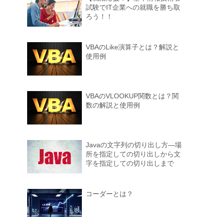
試験でIT企業への就職を勝ち取
ろう！！
VBAのLike演算子とは？解説と
使用例
VBAのVLOOKUP関数とは？関
数の解説と使用例
Javaの文字列の切り出し方―場
所を指定しての切り出しから文
字を指定しての切り出しまで
コーダーとは？