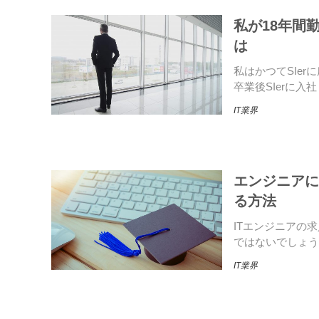
私が18年間
は
私はかつてSIe
卒業後SIerに
IT業界
エンジニアに
る方法
ITエンジニアの
ではないでしょう
IT業界