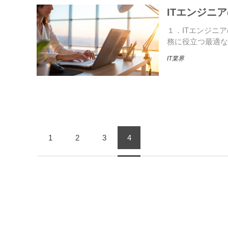
ITエンジニ
１．ITエンジニ
務に役立つ最適な
IT業界
1
2
3
4