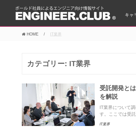
キャ
HOME
IT業界
カテゴリー:
IT業界
受託開発とは
を解説
IT業界について
す。ここでは受託
IT業界