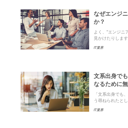
なぜエンジニ
か？
よく、”エンジニ
見かけたりします
IT業界
文系出身でも
なるために無
「文系出身でも、
う尋ねられたとし
IT業界