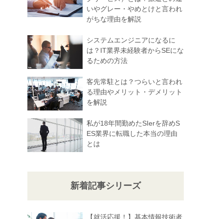
いやグレー・やめとけと言われ
がちな理由を解説
システムエンジニアになるに
は？IT業界未経験者からSEにな
るための方法
客先常駐とは？つらいと言われ
る理由やメリット・デメリット
を解説
私が18年間勤めたSIerを辞めS
ES業界に転職した本当の理由
とは
新着記事シリーズ
【就活応援！】基本情報技術者