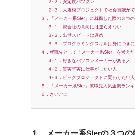
２-２．安定度バツグン
２-３．大規模プロジェクトで社会貢献が
３．「メーカー系SIer」に就職した際の３つ
３-１．親会社の意向には逆らえない
３-２．出世スピードは遅め
３-３．プログラミングスキルは身につき
４．就職先として「メーカー系SIer」を考え
４-１．好きなパソコンメーカーがある人
４-２．質実堅実に仕事がしたい人
４-３．ビッグプロジェクトに関わりたい人
５．「メーカー系SIer」就職先人気企業ラン
６．さいごに
１．メーカー系
SIer
の３つの