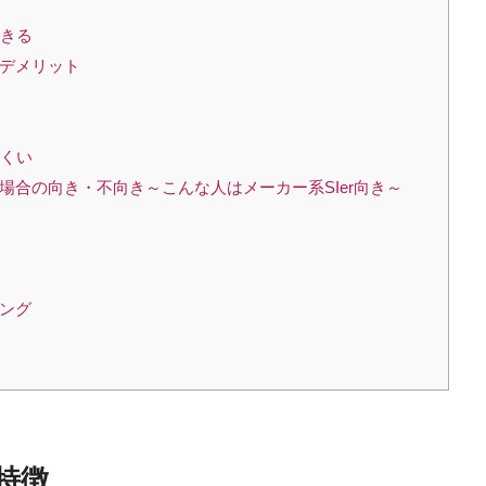
できる
のデメリット
にくい
た場合の向き・不向き～こんな人はメーカー系SIer向き～
キング
特徴