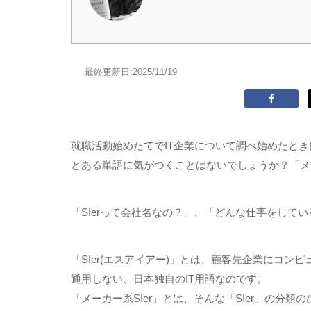
最終更新日:
2025/11/19
就職活動始めたてで
IT
企業について調べ始めたとき
とある単語に気がつくことはないでしょうか？「メ
「
SIer
って会社名なの？」、「どんな仕事をしてい
「
SIer(
エスアイアー
)
」とは、顧客先企業にコンピ
通用しない、日本独自の
IT
用語なのです。
「メーカー系
SIer
」とは、そんな「
SIer
」の分類の