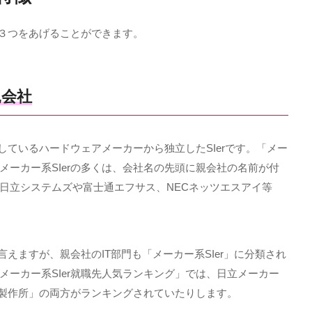
３つをあげることができます。
親会社
しているハードウェアメーカーから独立した
SIer
です。「メー
メーカー系
SIer
の多くは、会社名の先頭に親会社の名前が付
日立システムズや富士通エフサス、
NEC
ネッツエスアイ等
言えますが、親会社の
IT
部門も「メーカー系
SIer
」に分類され
メーカー系
SIer
就職先人気ランキング」では、日立メーカー
製作所」の両方がランキングされていたりします。