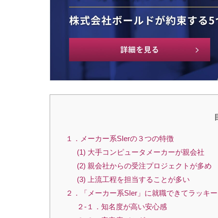
１．メーカー系SIerの３つの特徴
(1) 大手コンピュータメーカーが親会社
(2) 親会社からの受注プロジェクトが多め
(3) 上流工程を担当することが多い
２．「メーカー系SIer」に就職できてラッキ
２-１．知名度が高い安心感