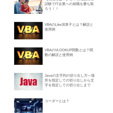
試験でIT企業への就職を勝ち取
ろう！！
VBAのLike演算子とは？解説と
使用例
VBAのVLOOKUP関数とは？関
数の解説と使用例
Javaの文字列の切り出し方―場
所を指定しての切り出しから文
字を指定しての切り出しまで
コーダーとは？