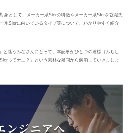
対象として、メーカー系
SIer
の特徴やメーカー系
SIer
を就職先
ー系
SIer
に向いているタイプ等について、わかりやすく紹介
」と迷うみなさんにとって、本記事がひとつの道標（みちし
SIer
ってナニ？」という素朴な疑問から解消していきましょ