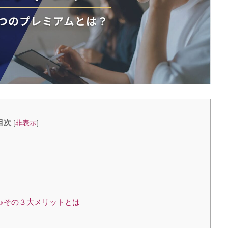
目次
[
非表示
]
ー♪その３大メリットとは