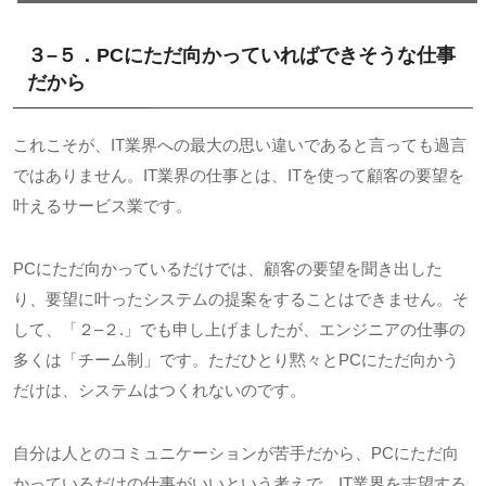
３
–
５．
PC
にただ向かっていればできそうな仕事
だから
これこそが、
IT
業界への最大の思い違いであると言っても過言
ではありません。
IT
業界の仕事とは、
IT
を使って顧客の要望を
叶えるサービス業です。
PCにただ向かっているだけでは、顧客の要望を聞き出した
り、要望に叶ったシステムの提案をすることはできません。そ
して、「２
–
２
.
」でも申し上げましたが、エンジニアの仕事の
多くは「チーム制」です。ただひとり黙々と
PC
にただ向かう
だけは、システムはつくれないのです。
自分は人とのコミュニケーションが苦手だから、
PC
にただ向
かっているだけの仕事がいいという考えで、
IT
業界を志望する