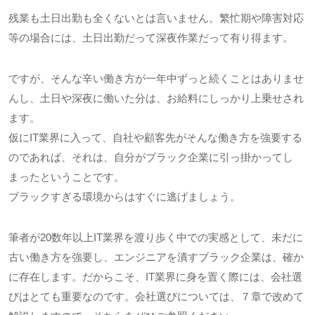
残業も土日出勤も全くないとは言いません。繁忙期や障害対応
等の場合には、土日出勤だって深夜作業だって有り得ます。
ですが、そんな辛い働き方が一年中ずっと続くことはありませ
んし、土日や深夜に働いた分は、お給料にしっかり上乗せされ
ます。
仮に
IT
業界に入って、自社や顧客先がそんな働き方を強要する
のであれば、それは、自分がブラック企業に引っ掛かってし
まったということです。
ブラックすぎる環境からはすぐに逃げましょう。
筆者が
20
数年以上
IT
業界を渡り歩く中での実感として、未だに
古い働き方を強要し、エンジニアを潰すブラック企業は、確か
に存在します。だからこそ、
IT
業界に身を置く際には、会社選
びはとても重要なのです。会社選びについては、７章で改めて