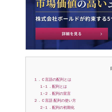
１．Ｃ言語の配列とは
１-１．配列とは
１-２．配列の宣言
２．Ｃ言語 配列の使い方
２-１．配列の初期化