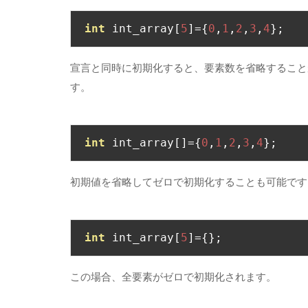
int
 int_array
[
5
]={
0
,
1
,
2
,
3
,
4
};
宣言と同時に初期化すると、要素数を省略すること
す。
int
 int_array
[]={
0
,
1
,
2
,
3
,
4
};
初期値を省略してゼロで初期化することも可能です
int
 int_array
[
5
]={};
この場合、全要素がゼロで初期化されます。