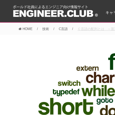
キャ
HOME
技術
C言語
Ｃ言語の配列とは ～宣