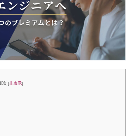
目次
[
非表示
]