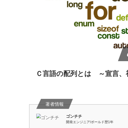
Ｃ言語の配列とは ～宣言、
ゴンチチ
開発エンジニア/ボールド歴1年