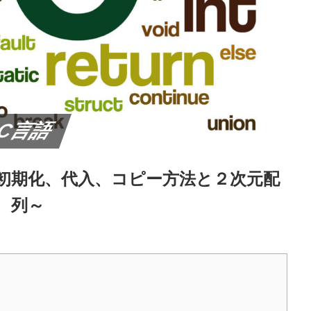
C言語
初期化、代入、コピー方法と２次元配
列～