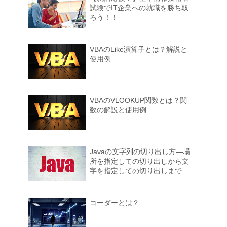
試験でIT企業への就職を勝ち取
ろう！！
VBAのLike演算子とは？解説と
使用例
VBAのVLOOKUP関数とは？関
数の解説と使用例
Javaの文字列の切り出し方―場
所を指定しての切り出しから文
字を指定しての切り出しまで
コーダーとは？