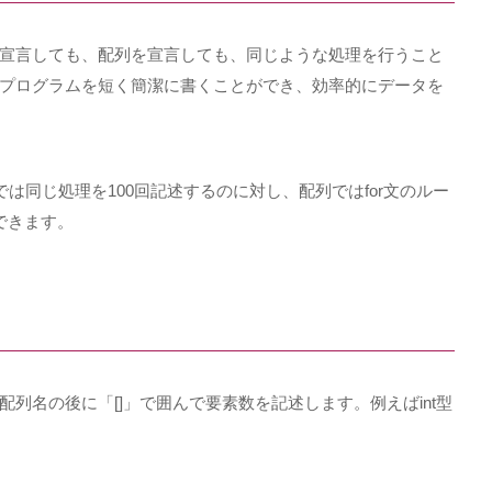
宣言しても、配列を宣言しても、同じような処理を行うこと
プログラムを短く簡潔に書くことができ、効率的にデータを
では同じ処理を
100
回記述するのに対し、配列では
for
文のルー
できます。
配列名の後に「
[]
」で囲んで要素数を記述します。例えば
int
型