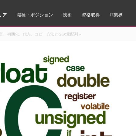
リア
職種・ポジション
技術
資格取得
IT業界
言、初期化、代入、コピー方法と２次元配列～