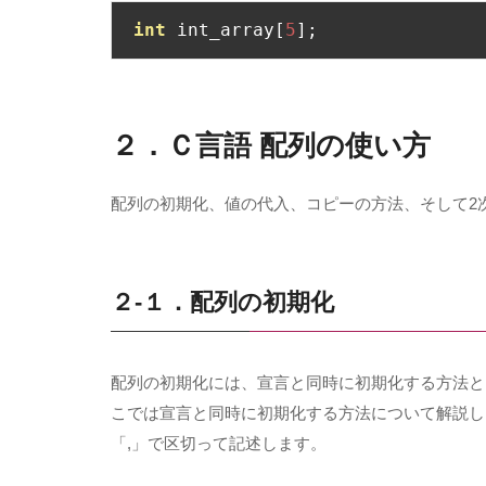
int
 int_array
[
5
];
２．Ｃ言語 配列の使い方
配列の初期化、値の代入、コピーの方法、そして
2
２-１．配列の初期化
配列の初期化には、宣言と同時に初期化する方法と
こでは宣言と同時に初期化する方法について解説し
「
,
」で区切って記述します。