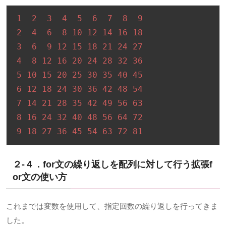
1
2
3
4
5
6
7
8
9
2
4
6
8
10
12
14
16
18
3
6
9
12
15
18
21
24
27
4
8
12
16
20
24
28
32
36
5
10
15
20
25
30
35
40
45
6
12
18
24
30
36
42
48
54
7
14
21
28
35
42
49
56
63
8
16
24
32
40
48
56
64
72
9
18
27
36
45
54
63
72
81
２-４．for文の繰り返しを配列に対して行う拡張f
or文の使い方
これまでは変数を使用して、指定回数の繰り返しを行ってきま
した。