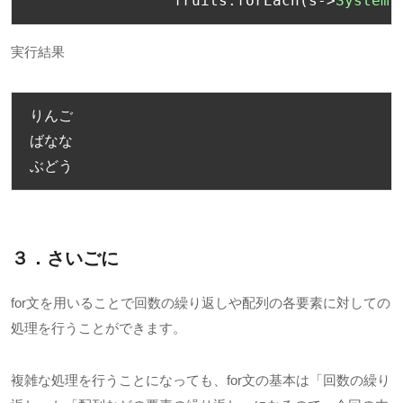
		fruits
.
forEach
(
s
->
System
.
実行結果
りんご
ばなな
ぶどう
３．さいごに
for文を用いることで回数の繰り返しや配列の各要素に対しての
処理を行うことができます。
複雑な処理を行うことになっても、for文の基本は「回数の繰り