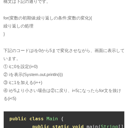
構文は下記の通りです。
for(変数の初期値;繰り返しの条件;変数の変化){
繰り返しの処理
}
下記のコードはiを0から5まで変化させながら、画面に表示して
います。
① iに0を設定(i=0)
② iを表示(System.out.println(i))
③ iに1を加える(i++)
④ iが5より小さい場合は②に戻り、i=5になったらfor文を抜け
る(i<5)
public
class
Main
{
public
static
void
 main
(
String
[]
 