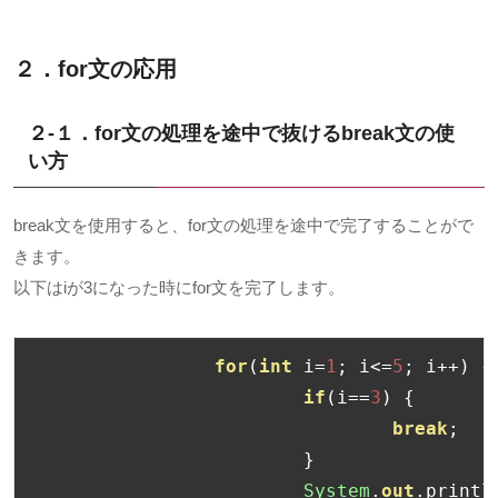
２．for文の応用
２-１．for文の処理を途中で抜けるbreak文の使
い方
break文を使用すると、for文の処理を途中で完了することがで
きます。
以下はiが3になった時にfor文を完了します。
for
(
int
 i
=
1
;
 i
<=
5
;
 i
++)
{
if
(
i
==
3
)
{
break
;
}
System
.
out
.
printl