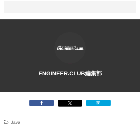
ENGINEER.CLUB編集部
Java