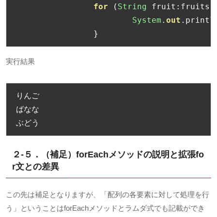
for
(
String
 fruit
:
fruits
)
System
.
out
.
printl
}
実行結果
りんご
ばなな
ぶどう
２-５．（補足）forEachメソッドの説明と拡張fo
r文との差異
この先は補足となりますが、「配列の各要素に対して処理を行
う」ということはforEachメソッドとラムダ式でも記載ができ