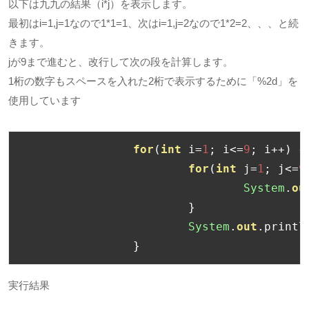
以下は九九の結果（i*j）を表示します。
最初はi=1,j=1なので1*1=1、次はi=1,j=2なので1*2=2、、、と続
きます。
jが9まで進むと、改行して次の段を計算します。
1桁の数字もスペースを入れた2桁で表示するために「%2d」を
使用しています
for
(
int
 i
=
1
;
 i
<=
9
;
 i
++)
{
for
(
int
 j
=
1
;
 j
<=
9
System
.
ou
}
System
.
out
.
printl
}
実行結果