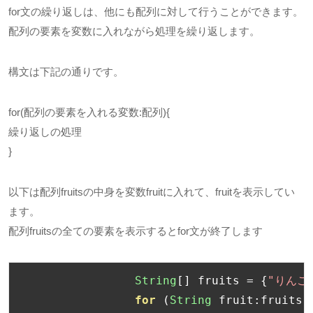
for文の繰り返しは、他にも配列に対して行うことができます。
配列の要素を変数に入れながら処理を繰り返します。
構文は下記の通りです。
for(配列の要素を入れる変数:配列){
繰り返しの処理
}
以下は配列fruitsの中身を変数fruitに入れて、fruitを表示してい
ます。
配列fruitsの全ての要素を表示するとfor文が終了します
String
[]
 fruits 
=
{
"りんご
for
(
String
 fruit
:
fruits
)