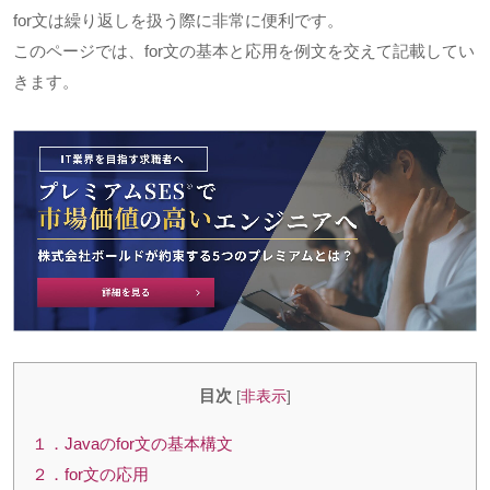
for文は繰り返しを扱う際に非常に便利です。
このページでは、for文の基本と応用を例文を交えて記載してい
きます。
目次
[
非表示
]
１．Javaのfor文の基本構文
２．for文の応用