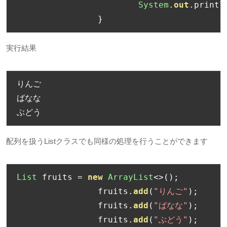
System
.
out
.
printl
}
実行結果
りんご
ばなな
ぶどう
配列を扱うListクラスでも同様の処理を行うことができます
List
 fruits 
=
new
ArrayList
<>();
		fruits
.
add
(
"りんご"
);
		fruits
.
add
(
"ばなな"
);
		fruits
.
add
(
"ぶどう"
);