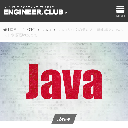
HOME
技術
Java
Javaのfor文の使い方―基本構文からネ
ストや拡張for文まで
Java