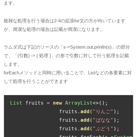
ます。
複雑な処理を行う場合は2-4の拡張for文の方が向いています
が、簡潔な処理の場合は記載が簡潔になります。
ラムダ式は下記のソースの「s->System.out.println(s)」の部分
で、「(引数) -> { 処理 }」の形で引数に対して行う処理を記載
します。
forEachメソッドと同時に用いることで、Listなどの各要素に対
して処理を行うことができます
List
 fruits 
=
new
ArrayList
<>();
		fruits
.
add
(
"りんご"
);
		fruits
.
add
(
"ばなな"
);
		fruits
.
add
(
"ぶどう"
);