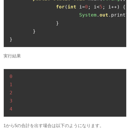
for
(
int
 i
=
0
;
 i
<
5
;
 i
++)
{
System
.
out
.
printl
}
}
}
実行結果
0
1
2
3
4
1から5の合計を出す場合は以下のようになります。