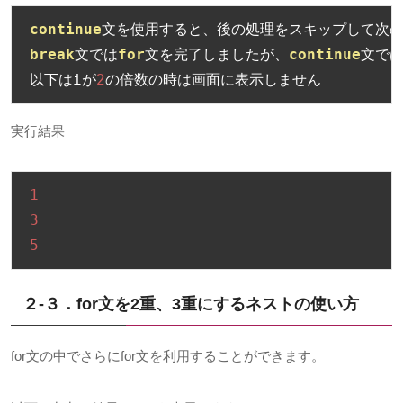
continue
文を使用すると、後の処理をスキップして次
break
文では
for
文を完了しましたが、
continue
文で
以下は
i
が
2
の倍数の時は画面に表示しません
実行結果
1
3
5
２-３．for文を2重、3重にするネストの使い方
for文の中でさらにfor文を利用することができます。