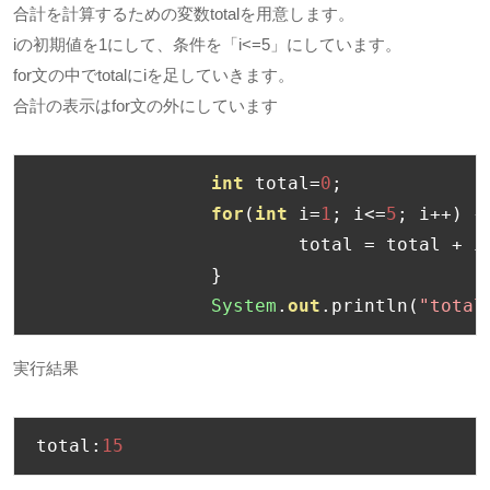
合計を計算するための変数totalを用意します。
iの初期値を1にして、条件を「i<=5」にしています。
for文の中でtotalにiを足していきます。
合計の表示はfor文の外にしています
int
 total
=
0
;
for
(
int
 i
=
1
;
 i
<=
5
;
 i
++)
{
			total 
=
 total 
+
 i
}
System
.
out
.
println
(
"total
実行結果
total
:
15