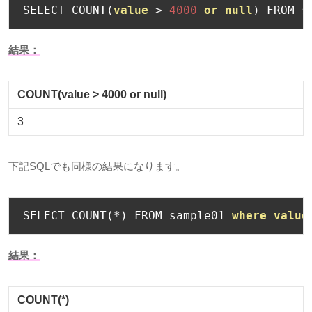
SELECT COUNT
(
value
>
4000
or
null
)
 FROM s
結果：
COUNT(value > 4000 or null)
3
下記
SQL
でも同様の結果になります。
SELECT COUNT
(*)
 FROM sample01 
where
value
結果：
COUNT(*)