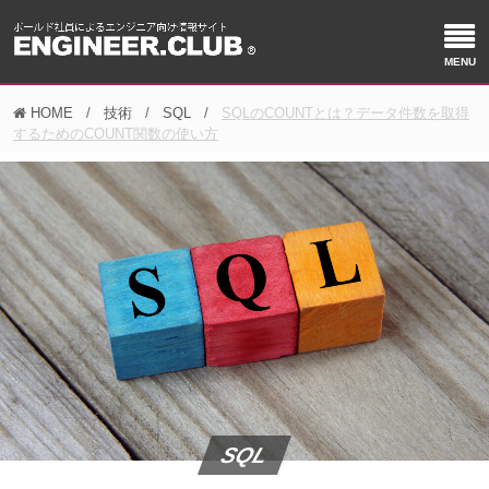
HOME
技術
SQL
SQLのCOUNTとは？データ件数を取得
するためのCOUNT関数の使い方
SQL