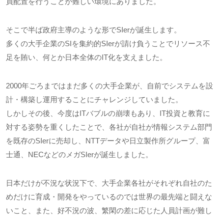
員配置を行うことが難しい環境にありました。
そこで半ば政府主導のような形でSIerが誕生します。
多くの大手企業のSIを集約的SIerが請け負うことでリソース不
足を賄い、何とか日本全体のIT化を支えました。
2000年ごろまではまだ多くの大手企業が、自前でシステムを設
計・構築し運用することにチャレンジしていました。
しかしその後、今度はITバブルの崩壊もあり、IT投資と教育に
対する姿勢を重くしたことで、各社が自社が情報システム部門
を既存のSIerに売却し、NTTデータや日立製作所グループ、富
士通、NECなどのメガSIerが誕生しました。
日本だけが不況な状況下で、大手企業各社がそれぞれ自社のた
めだけに育成・開発をやっているのでは世界の最先端と闘えな
いこと、また、好不況の波、繁閑の差に応じた人員計画が難し