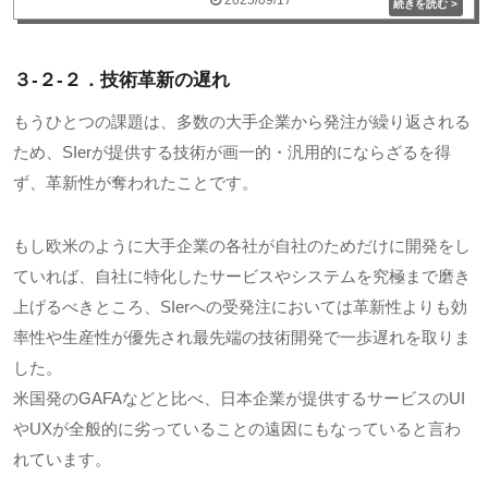
2025/09/17
３-２-２．技術革新の遅れ
もうひとつの課題は、多数の大手企業から発注が繰り返される
ため、SIerが提供する技術が画一的・汎用的にならざるを得
ず、革新性が奪われたことです。
もし欧米のように大手企業の各社が自社のためだけに開発をし
ていれば、自社に特化したサービスやシステムを究極まで磨き
上げるべきところ、SIerへの受発注においては革新性よりも効
率性や生産性が優先され最先端の技術開発で一歩遅れを取りま
した。
米国発のGAFAなどと比べ、日本企業が提供するサービスのUI
やUXが全般的に劣っていることの遠因にもなっていると言わ
れています。