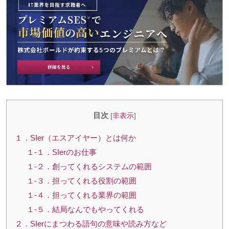
目次
[
非表示
]
１．SIer（エスアイヤー）とは何か
１-１．SIerのお仕事
１-２．創ってくれるシステムの範囲
１-３．担ってくれる役割の範囲
１-４．担ってくれる業界の範囲
１-５．結局なんでもやってくれる
２．SIerにまつわる語句の意味や読み方など