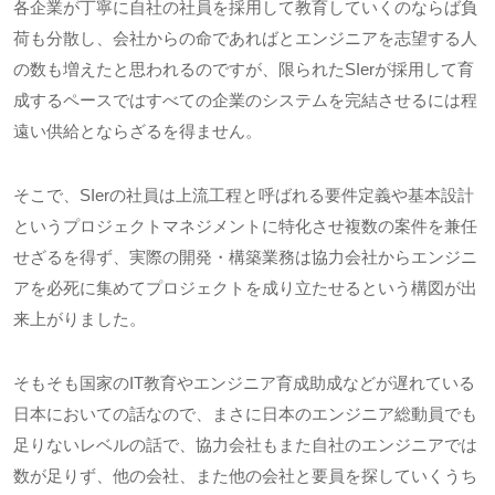
各企業が丁寧に自社の社員を採用して教育していくのならば負
荷も分散し、会社からの命であればとエンジニアを志望する人
の数も増えたと思われるのですが、限られたSIerが採用して育
成するペースではすべての企業のシステムを完結させるには程
遠い供給とならざるを得ません。
そこで、SIerの社員は上流工程と呼ばれる要件定義や基本設計
というプロジェクトマネジメントに特化させ複数の案件を兼任
せざるを得ず、実際の開発・構築業務は協力会社からエンジニ
アを必死に集めてプロジェクトを成り立たせるという構図が出
来上がりました。
そもそも国家のIT教育やエンジニア育成助成などが遅れている
日本においての話なので、まさに日本のエンジニア総動員でも
足りないレベルの話で、協力会社もまた自社のエンジニアでは
数が足りず、他の会社、また他の会社と要員を探していくうち