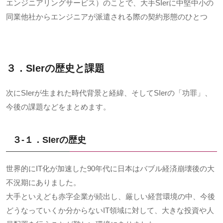
エンジニアリングサービス）のことで、大手SIerに中堅中小の
同業他社からエンジニアが派遣される際の契約形態のひとつ
３．SIerの歴史と課題
次に
SIer
が生まれた時代背景と経緯、そして
SIer
の「功罪」、
今後の課題などをまとめます。
３-１．SIer
の歴史
世界的にIT化が加速した90年代に日本はバブル経済崩壊後の大
不況期にありました。
大手といえども赤字企業が続出し、厳しい経営環境の中、今後
どうなっていくか分からないIT領域に対して、大きな投資や人