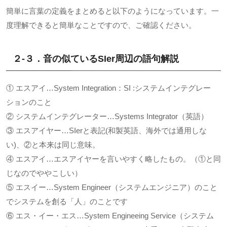
簡単に言葉の定義をまとめると以下のようになっています。一
度理解できると簡単なことですので、ご確認ください。
２-３．音の似ている
SIer
周辺の語句解説
① エスアイ…System Integration：SI :システムインテグレー
ションのこと
② システムインテグレーター…Systems Integrator（英語）
③ エスアイヤー…SIerと表記(和製英語、海外では通用しな
い)、②と本来は同じ意味。
④ エスアイ…エスアイヤーを言いやすく略したもの。（①と同
じなのでややこしい）
⑤ エスイー…System Engineer（システムエンジニア）のこと
でシステムを創る「人」のことです
⑥ エス・イー・エス…System Engineeing Service（システム