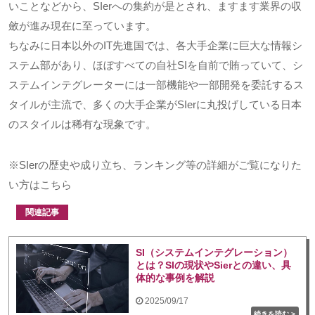
いことなどから、SIerへの集約が是とされ、ますます業界の収
斂が進み現在に至っています。
ちなみに日本以外のIT先進国では、各大手企業に巨大な情報シ
ステム部があり、ほぼすべての自社SIを自前で賄っていて、シ
ステムインテグレーターには一部機能や一部開発を委託するス
タイルが主流で、多くの大手企業がSIerに丸投げしている日本
のスタイルは稀有な現象です。
※
SIer
の歴史や成り立ち、ランキング等の詳細がご覧になりた
い方はこちら
関連記事
SI（システムインテグレーション）
とは？SIの現状やSierとの違い、具
体的な事例を解説
2025/09/17