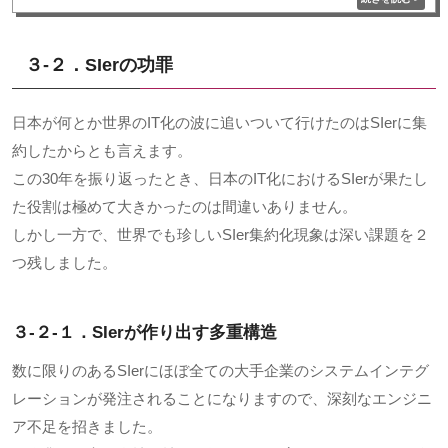
３-２．SIer
の功罪
日本が何とか世界のIT化の波に追いついて行けたのはSIerに集
約したからとも言えます。
この30年を振り返ったとき、日本のIT化におけるSIerが果たし
た役割は極めて大きかったのは間違いありません。
しかし一方で、世界でも珍しいSIer集約化現象は深い課題を２
つ残しました。
３-２-１．SIer
が作り出す多重構造
数に限りのあるSIerにほぼ全ての大手企業のシステムインテグ
レーションが発注されることになりますので、深刻なエンジニ
ア不足を招きました。