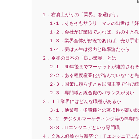
１．右肩上がりの「業界」を選ぼう。
１-１．そもそもサラリーマンの出世は「
１-２．会社が好業績であれば、おのずと
１-３．業界全体が好況であれば、売り手
１-４．要は人生は努力と確率論だから
２．令和の日本の「良い業界」とは
２-１．40年後までマーケットが維持され
２-２．ある程度産業化が進んでいないと
２-３．国策に頼らずとも民間主導で伸び続
２-３．専門職と総合職のバランスが良い
３．ＩＴ業界にはどんな職種があるか
３-１．他業種・多職種との互換性が高い
3－2．デジタルマーケティング等の準専門
３-３．ITエンジニアという専門職
４．文系未経験から新卒でＩＴエンジニアに