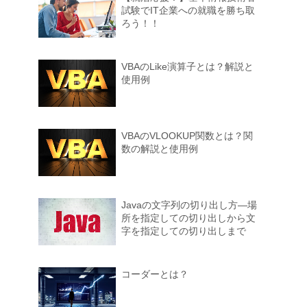
試験でIT企業への就職を勝ち取
ろう！！
VBAのLike演算子とは？解説と
使用例
VBAのVLOOKUP関数とは？関
数の解説と使用例
Javaの文字列の切り出し方―場
所を指定しての切り出しから文
字を指定しての切り出しまで
コーダーとは？