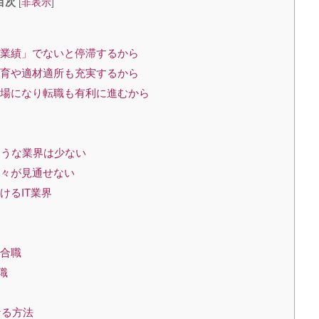
目次
[
非表示
]
好業績」でないと停滞するから
教育や適材適所も充実するから
市場になり転職も有利に進むから
そうな業界は少ない
先々が見通せない
けるIT業界
総合職
職
なる方法