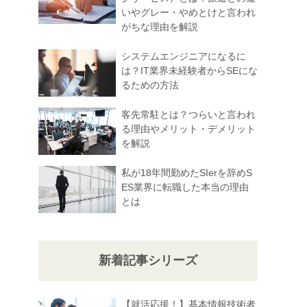
いやグレー・やめとけと言われ
がちな理由を解説
システムエンジニアになるに
は？IT業界未経験者からSEにな
るための方法
客先常駐とは？つらいと言われ
る理由やメリット・デメリット
を解説
私が18年間勤めたSIerを辞めS
ES業界に転職した本当の理由
とは
新着記事シリーズ
【就活応援！】基本情報技術者