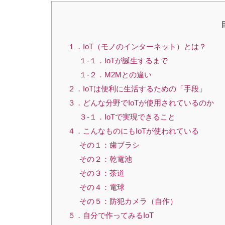
１．IoT（モノのインターネット）とは？
１-１．IoTが誕生するまで
１-２．M2Mとの違い
２．IoTは便利に生活するための「手段」
３．どんな分野でIoTが使用されているのか
３-１．IoTで実現できること
４．こんなものにもIoTが使われている
その１：歯ブラシ
その２：乾電池
その３：茶道
その４：電球
その５：防犯カメラ（自作）
５．自分で作ってみるIoT