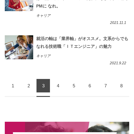
PMに なれ。
キャリア
2021.11.1
就活の軸は「業界軸」がオススメ。文系からでも
なれる技術職「ＩＴエンジニア」の魅力
キャリア
2021.9.22
1
2
3
4
5
6
7
8