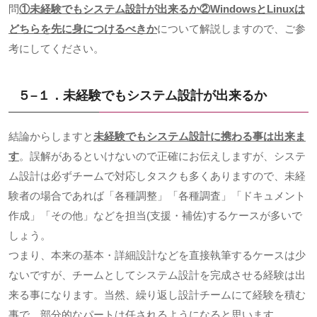
問
①未経験でもシステム設計が出来るか②
Windows
と
Linux
は
どちらを先に身につけるべきか
について解説しますので、ご参
考にしてください。
５
–
１．未経験でもシステム設計が出来るか
結論からしますと
未経験でもシステム設計に携わる事は出来ま
す
。誤解があるといけないので正確にお伝えしますが、システ
ム設計は必ずチームで対応しタスクも多くありますので、未経
験者の場合であれば「各種調整」「各種調査」「ドキュメント
作成」「その他」などを担当
(
支援・補佐
)
するケースが多いで
しょう。
つまり、本来の基本・詳細設計などを直接執筆するケースは少
ないですが、チームとしてシステム設計を完成させる経験は出
来る事になります。当然、繰り返し設計チームにて経験を積む
事で、部分的なパートは任されるようになると思います。