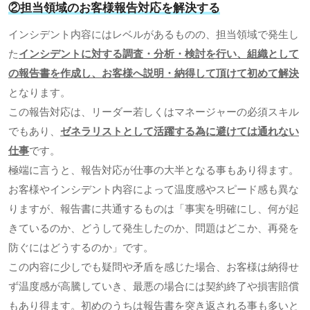
②担当領域のお客様報告対応を解決する
インシデント内容にはレベルがあるものの、担当領域で発生し
た
インシデントに対する調査・分析・検討を行い、組織として
の報告書を作成し、お客様へ説明・納得して頂けて初めて解決
となります。
この報告対応は、リーダー若しくはマネージャーの必須スキル
でもあり、
ゼネラリストとして活躍する為に避けては通れない
仕事
です。
極端に言うと、報告対応が仕事の大半となる事もあり得ます。
お客様やインシデント内容によって温度感やスピード感も異な
りますが、報告書に共通するものは「事実を明確にし、何が起
きているのか、どうして発生したのか、問題はどこか、再発を
防ぐにはどうするのか」です。
この内容に少しでも疑問や矛盾を感じた場合、お客様は納得せ
ず温度感が高騰していき、最悪の場合には契約終了や損害賠償
もあり得ます。初めのうちは報告書を突き返される事も多いと