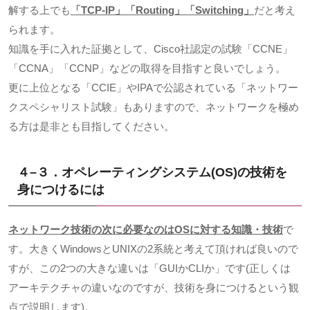
解する上でも
「
TCP-IP
」「
Routing
」「
Switching
」
だと考え
られます。
知識を手に入れた証拠として、
Cisco
社認定の試験「
CCNE
」
「
CCNA
」「
CCNP
」などの取得を目指すと良いでしょう。
更に上位となる「
CCIE
」や
IPA
で公認されている「ネットワー
クスペシャリスト試験」もありますので、ネットワークを極め
る方は是非とも目指してください。
４
–
３．オペレーティングシステム
(OS)
の技術を
身につけるには
ネットワーク技術の次に必要なのは
OS
に対する知識・技術
で
す。大きく
Windows
と
UNIX
の
2
系統と考えて頂ければ良いので
すが、この
2
つの大きな違いは「
GUI
か
CLI
か」です
(
正しくは
アーキテクチャの違いなのですが、技術を身につけるという観
点で説明します
)
。