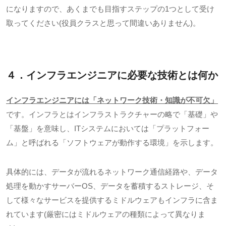
になりますので、あくまでも目指すステップの
1
つとして受け
取ってください
(
役員クラスと思って間違いありません
)
。
４．インフラエンジニアに必要な技術とは何か
インフラエンジニアには「ネットワーク技術・知識が不可欠」
です。インフラとはインフラストラクチャーの略で「基礎」や
「基盤」を意味し、
IT
システムにおいては「プラットフォー
ム」と呼ばれる「ソフトウェアが動作する環境」を示します。
具体的には、データが流れるネットワーク通信経路や、データ
処理を動かすサーバー
OS
、データを蓄積するストレージ、そ
して様々なサービスを提供するミドルウェアもインフラに含ま
れています
(
厳密にはミドルウェアの種類によって異なりま