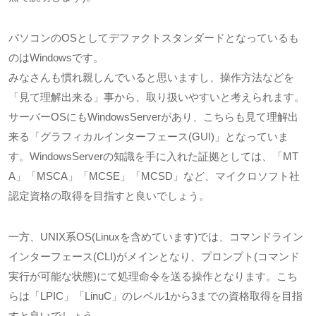
パソコンの
OS
としてデファクトスタンダードとなっているも
のは
Windows
です。
みなさんも慣れ親しんでいると思いますし、操作方法などを
「見て理解出来る」事から、取り扱いやすいと考えられます。
サーバー
OS
にも
WindowsServer
があり、こちらも見て理解出
来る「グラフィカルインターフェース
(GUI)
」となっていま
す。
WindowsServer
の知識を手に入れた証拠としては、「
MT
A
」「
MSCA
」「
MCSE
」「
MCSD
」など、マイクロソフト社
認定資格の取得を目指すと良いでしょう。
一方、
UNIX
系
OS(Linux
を含めています
)
では、コマンドライン
インターフェース
(CLI)
がメインとなり、プロンプト
(
コマンド
実行が可能な状態
)
にて処理命令を送る操作となります。こち
らは「
LPIC
」「
LinuC
」のレベル
1
から
3
までの資格取得を目指
すと良いでしょう。