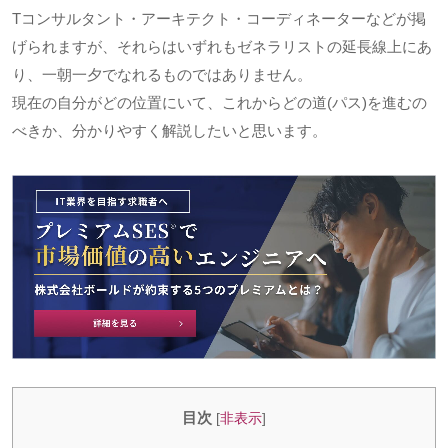
T
コンサルタント・アーキテクト・コーディネーターなどが掲
げられますが、それらはいずれもゼネラリストの延長線上にあ
り、一朝一夕でなれるものではありません。
現在の自分がどの位置にいて、これからどの道
(
パス
)
を進むの
べきか、分かりやすく解説したいと思います。
目次
[
非表示
]