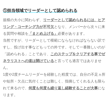
①担当領域でリーダーとして認められる
規模の大小に関わらず、
リーダーとして認められるには、ヒア
リング・コーチング力が不可欠
となり、メンバーから次々に来
る質問や相談を
「まとめ上げる」
必要があります。
当然ですが、リーダーとして模範にならなければならない訳で
すし、投げ出す事などもっての外です。そして一番難しいのが
「認められる」ことであり、
このステップをクリアする事でゼ
ネラリストへの道は開けている
と言っても過言ではありませ
ん。
1
度や
2
度チームリーダーを経験した程度では、自分の不足ヵ所
や短所・欠点に気付くことは難しく、指摘してくれる人も限ら
れて来るので、
何度も何度も繰り返し経験することが大事
にな
ります。