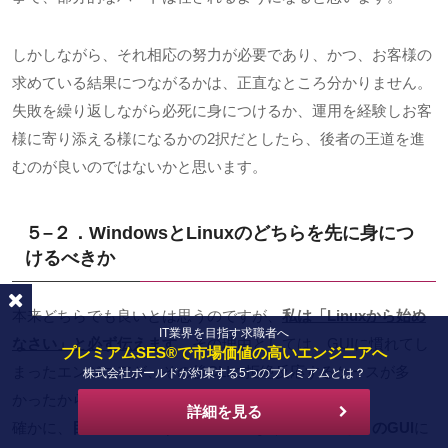
しかしながら、それ相応の努力が必要であり、かつ、お客様の
求めている結果につながるかは、正直なところ分かりません。
失敗を繰り返しながら必死に身につけるか、運用を経験しお客
様に寄り添える様になるかの
2
択だとしたら、後者の王道を進
むのが良いのではないかと思います。
５
–
２．
Windows
と
Linux
のどちらを先に身につ
けるべきか
本来どちらでも良いとは思うのですが、
私は「
Linux
から始め
IT業界を目指す求職者へ
なさい」と必ず伝えます
。その理由としては、
GUI
に慣れてし
プレミアムSES®で市場価値の高いエンジニアへ
まったエンジニアが、その後
CLI
に拒絶反応するケースが多
株式会社ボールドが約束する5つのプレミアムとは？
かったからです。
詳細を見る
確かに、
目で見て操作する「どことなく温かい感じ」の
GUI
に