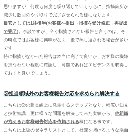
思いますが、何度も何度も繰り返していくうちに、指摘箇所が
減少し数回のやり取りで完了させられる様になります。
目安としては
1
往復半
(
お客様へ提出→指摘を受け修正→再提出
で完了
)
。余談ですが、全く指摘されない報告と言うのは、そ
の時点ではお客様に興味がなく、後で蒸し返される場合が多い
です。
特に指摘がなかった報告は本当に完了で良いか、お客様の機嫌
を損なわない程度に確認し、可能であればエビデンスを取得し
ておくと良いでしょう。
③担当領域外のお客様報告対応を求められ解決する
こちらは②の延長線上に発生するステップとなり、幅広い知見
と技術知識、更に様々な問題を解決して来た実績から、
他組織
が抱えるお客様報告対応を依頼される
様になる事です。
こちらは上級のゼネラリストとして、社運を賭けるような場面