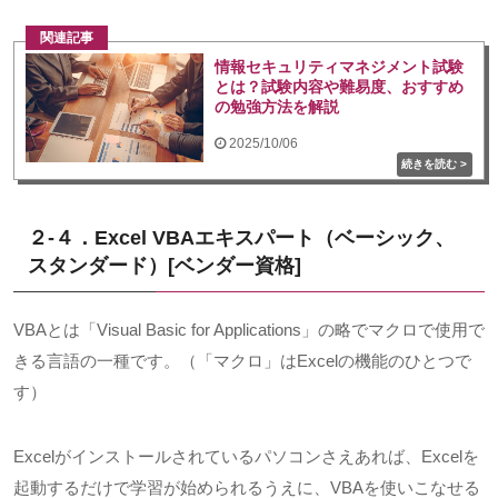
関連記事
情報セキュリティマネジメント試験
とは？試験内容や難易度、おすすめ
の勉強方法を解説
2025/10/06
２-４．Excel VBAエキスパート（ベーシック、
スタンダード）
[
ベンダー資格
]
VBAとは「
Visual Basic for Applications
」の略でマクロで使用で
きる言語の一種です。（「マクロ」は
Excel
の機能のひとつで
す）
Excelがインストールされているパソコンさえあれば、
Excel
を
起動するだけで学習が始められるうえに、VBAを使いこなせる