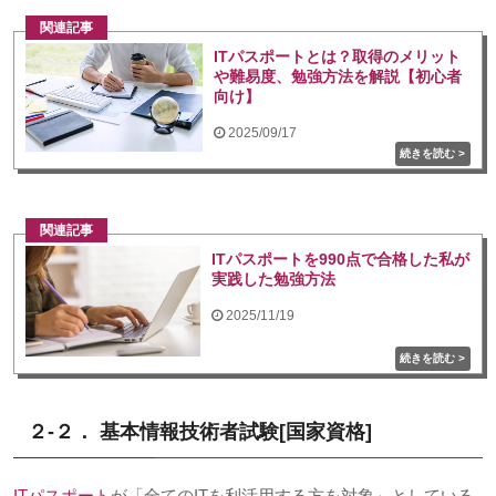
関連記事
ITパスポートとは？取得のメリット
や難易度、勉強方法を解説【初心者
向け】
2025/09/17
関連記事
ITパスポートを990点で合格した私が
実践した勉強方法
2025/11/19
２-２． 基本情報技術者試験
[
国家資格
]
ITパスポート
が「全ての
IT
を利活用する方を対象」としている