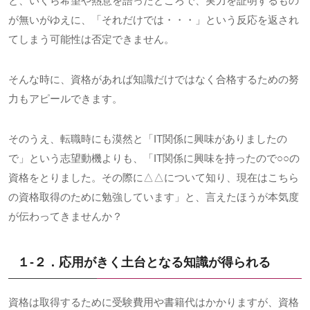
と、いくら希望や熱意を語ったところで、実力を証明するもの
が無いがゆえに、「それだけでは・・・」という反応を返され
てしまう可能性は否定できません。
そんな時に、資格があれば知識だけではなく合格するための努
力もアピールできます。
そのうえ、転職時にも漠然と「
IT
関係に興味がありましたの
で」という志望動機よりも、「
IT
関係に興味を持ったので
○○
の
資格をとりました。その際に
△△
について知り、現在はこちら
の資格取得のために勉強しています」と、言えたほうが本気度
が伝わってきませんか？
１-２．応用がきく土台となる知識が得られる
資格は取得するために受験費用や書籍代はかかりますが、資格