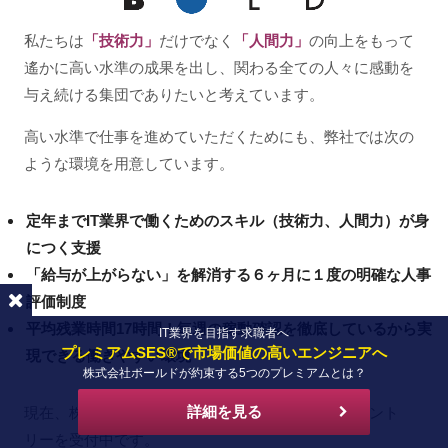
私たちは
「技術力」
だけでなく
「人間力」
の向上をもって
遙かに高い水準の成果を出し、関わる全ての人々に感動を
与え続ける集団でありたいと考えています。
高い水準で仕事を進めていただくためにも、弊社では次の
ような環境を用意しています。
定年までIT業界で働くためのスキル（技術力、人間力）が身
につく支援
「給与が上がらない」を解消する６ヶ月に１度の明確な人事
評価制度
平均残業時間17時間！毎週の稼動確認を徹底しているから実
IT業界を目指す求職者へ
プレミアムSES®で市場価値の高いエンジニアへ
現できる働きやすい環境
株式会社ボールドが約束する5つのプレミアムとは？
詳細を見る
現在、株式会社ボールドでは「キャリア採用」のエント
リーを受付中です。