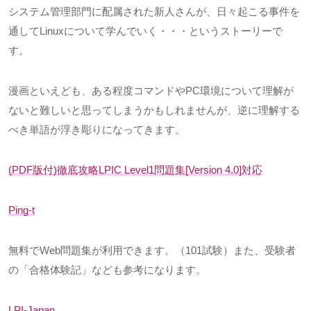
システム管理部門に配属された新人さんが、日々起こる事件を
通して
Linux
について学んでいく・・・というストーリーで
す。
漫画といえども、ある程度コマンドや
PC
環境について理解が
ないと難しいと思ってしまうかもしれませんが、逆に理解する
べき単語が浮き彫りになってきます。
(PDF版付
)
徹底攻略
LPIC Level1
問題集
[Version 4.0]
対応
Ping-t
無料で
Web
問題集が利用できます。（
101
試験）また、受験者
の「合格体験記」なども参考になります。
LPI-Japan