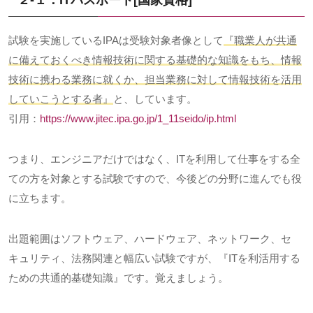
２-１．ITパスポート
[
国家資格
]
試験を実施している
IPA
は受験対象者像として
『職業人が共通
に備えておくべき情報技術に関する基礎的な知識をもち、情報
技術に携わる業務に就くか、担当業務に対して情報技術を活用
していこうとする者』
と、しています。
引用：
https://www.jitec.ipa.go.jp/1_11seido/ip.html
つまり、エンジニアだけではなく、
IT
を利用して仕事をする全
ての方を対象とする試験ですので、今後どの分野に進んでも役
に立ちます。
出題範囲はソフトウェア、ハードウェア、ネットワーク、セ
キュリティ、法務関連と幅広い試験ですが、『
IT
を利活用する
ための共通的基礎知識』です。覚えましょう。