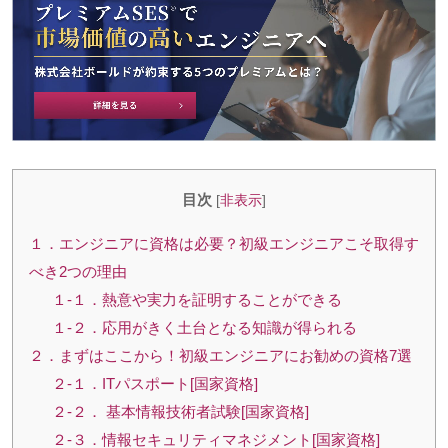
目次
[
非表示
]
１．エンジニアに資格は必要？初級エンジニアこそ取得す
べき2つの理由
１-１．熱意や実力を証明することができる
１-２．応用がきく土台となる知識が得られる
２．まずはここから！初級エンジニアにお勧めの資格7選
２-１．ITパスポート[国家資格]
２-２． 基本情報技術者試験[国家資格]
２-３．情報セキュリティマネジメント[国家資格]