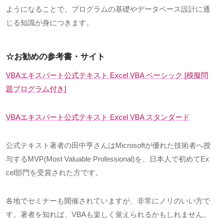
ようになることで、プログラムの基礎やデータベース設計に通
じる知識が身につきます。
☆お勧めの参考書・サイト
VBAエキスパート公式テキスト
Excel VBA
ベーシック
[
模擬問
題プログラム付き
]
VBAエキスパート公式テキスト Excel VBA スタンダード
公式テキスト著者の田中亨さんは
Microsoft
が優れた技術者へ授
与する
MVP(Most Valuable Professional)
を、日本人で初めて
Ex
cel
部門を受賞された方です。
各地でセミナーも開催されていますが、非常にノリのいい方で
す。著者を知れば、
VBA
も楽しく覚えられるかもしれません。