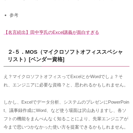
参考
【名言続出】田中亨氏の
Excel
講義が面白すぎる
２-５．MOS（マイクロソフトオフィススペシャ
リスト）
[
ベンダー資格
]
え？マイクロソフトオフィスって
Excel
とか
Word
でしょ？そ
れ、エンジニアに必要な資格？と、思われるかもしれません。
しかし、
Excel
でデータ分析、システムのプレゼンに
PowerPoin
t
、議事録作成に
Word
、など使う場面は沢山ありますし、各ソ
フトの機能をまんべんなく知ることにより、先輩エンジニアが
今まで思いつかなかった使い方を提案できるかもしれません。