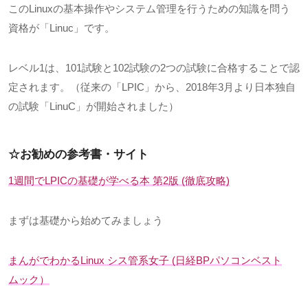
この
Linux
の基本操作やシステム管理を行うための知識を問う
資格が「
Linuc
」です。
レベル
1
は、
101
試験と
102
試験の
2
つの試験に合格することで認
定されます。（従来の「
LPIC
」から、
2018
年
3
月より日本独自
の試験「
LinuC
」が開始されました）
☆お勧めの参考書・サイト
1週間で
LPIC
の基礎が学べる本 第
2
版
(
徹底攻略
)
まずは基礎から始めてみましょう
まんがでわかる
Linux
シス管系女子
(
日経
BP
パソコンベスト
ムック）