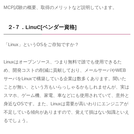
MCP試験の概要、取得のメリットなど説明しています。
２-７．LinuC[ベンダー資格
]
「
Linux
」という
OS
をご存知ですか？
Linuxはオープンソース、つまり無料で誰でも使用できるた
め、開発コストの削減に貢献しており、メールサーバや
WEB
サーバを
Linux
で構築している企業は数多くあります。聞いた
ことが無い、という方もいらっしゃるかもしれませんが、実は
スマホ、ゲーム機、家電、車などにも使用されていて、意外と
身近な
OS
です。また、
Linux
は需要が高いわりにエンジニアが
不足している傾向がありますので、覚えて損はない知識といえ
るでしょう。