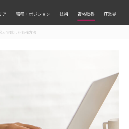
リア
職種・ポジション
技術
資格取得
IT業界
た私が実践した勉強方法