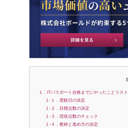
１．ITパスポート合格までにやったことリスト
１-１．受験日の決定
１-２．目標点数の決定
１-３．現状点数のチェック
１-４．教材と進め方の決定