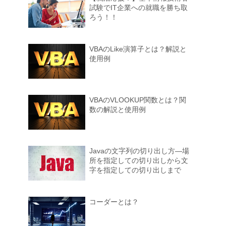
試験でIT企業への就職を勝ち取
ろう！！
VBAのLike演算子とは？解説と
使用例
VBAのVLOOKUP関数とは？関
数の解説と使用例
Javaの文字列の切り出し方―場
所を指定しての切り出しから文
字を指定しての切り出しまで
コーダーとは？