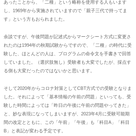
あったことから、「二種」という略称を使用する人もいます
し、
1969
年から実施されていますので「親子三代で持ってま
す」という方もおられました。
余談ですが、午後問題が記述式からマークシート方式に変更さ
れたのは
1994
年の秋期試験からですので、「二種」の時代に受
験した、ほとんどの人は、プログラムの命令文を手書きで回答
していました。（選択肢無し）受験者も大変でしたが、採点す
る側も大変だったのではないかと思います。
そして
2020
年からコロナ対策として
CBT
方式での受験となりま
した。それによって「基本情報の午前の問題」といっても、受
験した時間によっては「昨日の午後に午前の問題やってきた」
と、妙な表現になってしまいますが、
2023
年
4
月に受験可能期
間の改定とともに、この「午前」「午後」も「科目
A
」「科目
B
」と表記が変わる予定です。