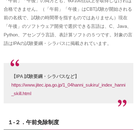
「午前」「午後」の両方とも、
60/100
点以上を取得しなければ
合格できません。（「午前」「午後」は
CBT
試験が開始される
前の名残で、試験の時間帯を指すものではありません）現在
「午後」のソフトウェア開発で選択できる言語は、
C
、
Java
、
Python
、アセンブラ言語、表計算ソフトの５つです。対象の言
語は
IPA
の試験要綱・シラバスに掲載されています。
【IPA 試験要綱・シラバスなど】
https://www.jitec.ipa.go.jp/1_04hanni_sukiru/_index_hanni
_skill.html
１-２．午前免除制度