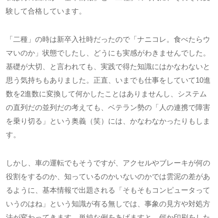
験して合格しています。
「二種」の時は新卒入社時だったので「ナニコレ。食べたらウ
マいのか」状態でしたし、どうにも実感がわきませんでした。
基礎が大切、と言われても、実践で得た知識にはかなわないと
思う気持ちもありました。正直、いまでも仕事をしていて
10
進
数を
2
進数に変換して何かしたことはありませんし、システム
の直列だの並列だの考えても、ベテラン勢の「人の連携で障害
を乗り切る」という奥義（笑）には、かなわなかったりもしま
す。
しかし、車の運転でもそうですが、アクセルやブレーキが何の
役割をするのか、知っているのかいないのかでは雲泥の差があ
るように、基本情報で出題される「そもそもコンピュータって
いうのはね」という知識が有る無しでは、事象の見方や対処方
法が変わってきます。単純な例をあげますと、何か印刷をした