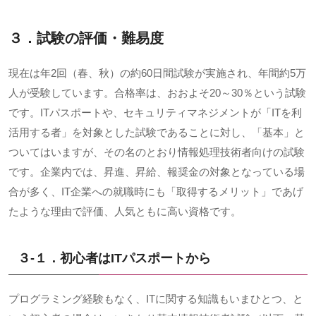
３．試験の評価・難易度
現在は年
2
回（春、秋）の約
60
日間試験が実施され、年間約
5
万
人が受験しています。合格率は、おおよそ
20
～
30
％という試験
です。
IT
パスポートや、セキュリティマネジメントが「
IT
を利
活用する者」を対象とした試験であることに対し、「基本」と
ついてはいますが、その名のとおり情報処理技術者向けの試験
です。企業内では、昇進、昇給、報奨金の対象となっている場
合が多く、
IT
企業への就職時にも「取得するメリット」であげ
たような理由で評価、人気ともに高い資格です。
３-１．初心者は
IT
パスポートから
プログラミング経験もなく、
IT
に関する知識もいまひとつ、と