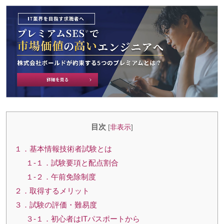
目次
[
非表示
]
１．基本情報技術者試験とは
１-１．試験要項と配点割合
１-２．午前免除制度
２．取得するメリット
３．試験の評価・難易度
３-１．初心者はITパスポートから