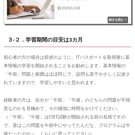
2025/11/19
３-２．学習期間の目安は
3
カ月
初心者の方の場合は前述のように、
IT
パスポートを取得後に基
本情報の学習を開始されることをお勧めします。基本情報の
「午前」問題と範囲はほぼ同じで、設問も若干やさしく記述さ
れていますので、学習しやすいと思われます。
経験者の方は、自分が「午前」「午後」のどちらの問題が不得
意なのかを見極めて、その補強に時間をかけてください。
（「午前」「午後」は
CBT
試験が開始される前の名残ですの
で、昔はこの問題を午前中にやってたんだな、プログラムは午
後だったのか～、くらいに思ってください）