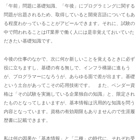
「午前」問題に基礎知識、「午後」にプログラミングに関する
問題が出題されるため、取得していると開発言語についてもあ
る程度わかっていることがアピールできます。それに、試験の
中で問われることは
IT
業界で働く人には是非覚えておいていた
だきたい基礎知識です。
今後の仕事のなかで、次に何か新しいことを覚えるときに必ず
役に立ちますし、基礎の有る無しで、インフラ構築に進もう
が、プログラマーになろうが、あらゆる面で差が出ます。基礎
という土台があってこその応用技術です。 また、ベンダー資
格は「その試験を実施している企業独自の知識」と、限定され
たものとなってしまいますが、基本情報は汎用的な知識を問う
内容となっています。資格の有効期限もありませんので生涯履
歴書に記載できます。
私は何の因果か「基本情報」と「二種」の時代に、それぞれ受