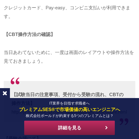
クレジットカード、
Pay-easy
、コンビニ支払いが利用できま
す。
【CBT操作方法の確認】
当日あわてないために、一度は画面のレイアウトや操作方法を
見ておきましょう。
【試験当日の注意事項、受付から受験の流れ、CBTの
操作方法】
IT業界を目指す求職者へ
プレミアムSES®で市場価値の高いエンジニアへ
http://pf.prometric-jp.com/testlist/fe/exam_procedure.html
株式会社ボールドが約束する5つのプレミアムとは？
詳細を見る
【受験会場にて】