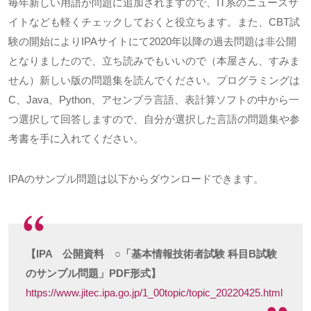
毎年新しい用語が問題に追加されますので、
IT
系のニュースサ
イトなども軽くチェックしておくと役立ちます。また、
CBT
試
験の開始により
IPA
サイトにて
2020
年以降の過去問題は非公開
となりましたので、立ち読みでもいいので（本屋さん、すみま
せん）新しい版の問題集を読んでください。プログラミングは
C
、
Java
、
Python
、アセンブラ言語、表計算ソフトの中から一
つ選択して回答しますので、自分が選択した言語の問題集や参
考書を手に入れてください。
IPAのサンプル問題は以下からダウンロードできます。
【IPA 公開資料 ○「基本情報技術者試験 科目B試験
のサンプル問題」PDF形式】
https://www.jitec.ipa.go.jp/1_00topic/topic_20220425.html