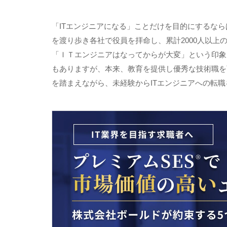
「
IT
エンジニアになる」ことだけを目的にするなら
を渡り歩き各社で役員を拝命し、累計
2000
人以上
「ＩＴエンジニアはなってからが大変」という印象
もありますが、本来、教育を提供し優秀な技術職を
を踏まえながら、未経験から
IT
エンジニアへの転職