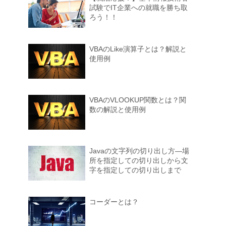
試験でIT企業への就職を勝ち取
ろう！！
VBAのLike演算子とは？解説と
使用例
VBAのVLOOKUP関数とは？関
数の解説と使用例
Javaの文字列の切り出し方―場
所を指定しての切り出しから文
字を指定しての切り出しまで
コーダーとは？