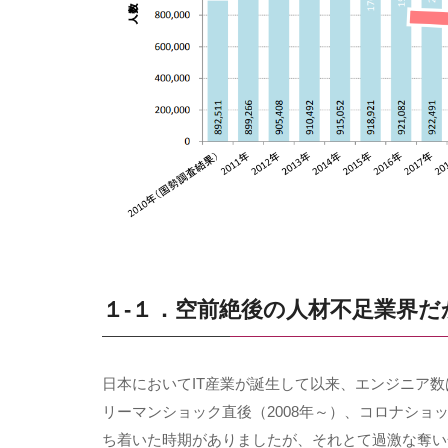
１-１．空前絶後の人材不足業界だ
日本において
IT
産業が誕生して以来、エンジニア数
リーマンショック直後（
2008
年～）、コロナショ
ち着いた時期がありましたが、それとて過激な奪い