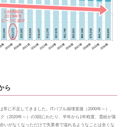
から
は常に不足してきました。
IT
バブル崩壊直後（
2000
年～）、
ック（
2020
年～）の
3
回にわたり、半年から
1
年程度、需給が落
合いがなくなっただけで失業者で溢れるようなことは全くな