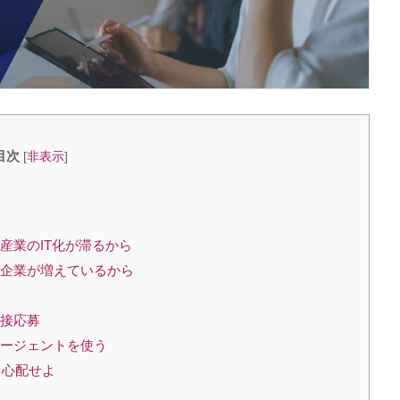
目次
[
非表示
]
産業のIT化が滞るから
る企業が増えているから
直接応募
エージェントを使う
を心配せよ