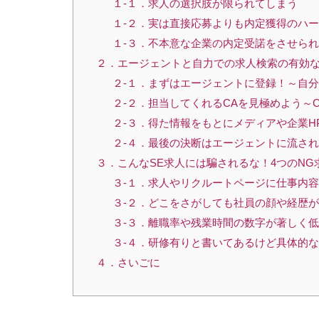
１-１．求人の選択肢が限られてしまう
１-２．実は直接応募よりも内定獲得のハ
１-３．不本意な企業の内定受諾をさせら
２．エージェントと自力での求人検索の有効
２-１．まずはエージェントに登録！～自
２-２．担当してくれるCAを見極めよう～
２-３．得た情報をもとにメディアや企業H
２-４．最後の決断はエージェントに流さ
３．こんなSE求人には騙されるな！4つのNG
３-１．求人やリクルートページに仕事内
３-２．どこをさがしても社員の顔や経歴
３-３．離職率や残業時間の数字が著しく低
３-４．研修有りと書いてあるけど具体的
４．さいごに