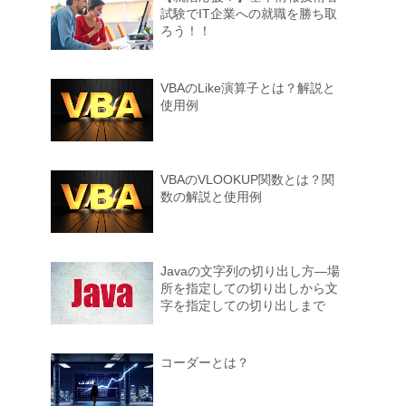
試験でIT企業への就職を勝ち取
ろう！！
VBAのLike演算子とは？解説と
使用例
VBAのVLOOKUP関数とは？関
数の解説と使用例
Javaの文字列の切り出し方―場
所を指定しての切り出しから文
字を指定しての切り出しまで
コーダーとは？