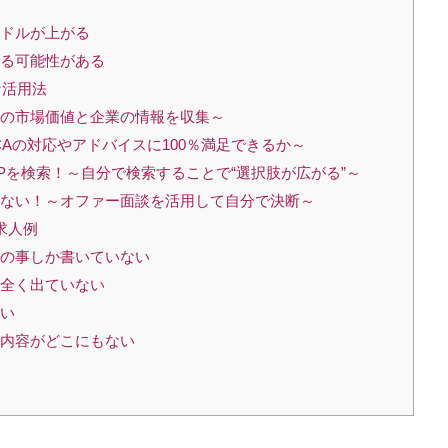
ードルが上がる
れる可能性がある
な活用法
分の市場価値と企業の情報を収集～
CAの対応やアドバイスに100％満足できるか～
Pを検索！～自分で検索することで“選択肢が広がる”～
れない！～オファー面談を活用して自分で決断～
求人例
容の事しか書いていない
が全く出ていない
い
な内容がどこにもない