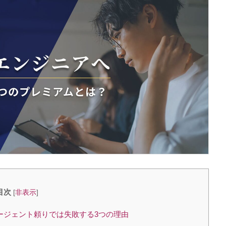
目次
[
非表示
]
ージェント頼りでは失敗する3つの理由