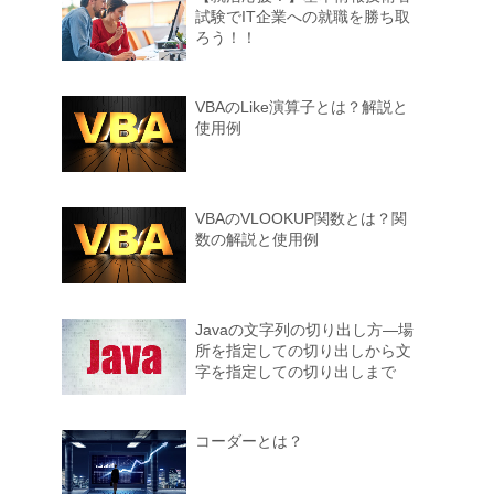
試験でIT企業への就職を勝ち取
ろう！！
VBAのLike演算子とは？解説と
使用例
VBAのVLOOKUP関数とは？関
数の解説と使用例
Javaの文字列の切り出し方―場
所を指定しての切り出しから文
字を指定しての切り出しまで
コーダーとは？