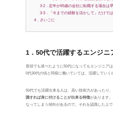
3-2．定年が65歳の会社に転職する場合は
3-3．「今までの経験を活かして」だけで
4．さいごに
1．
50
代で活躍するエンジニ
冒頭でも述べたように
50
代になってもエンジニアは
0
代
30
代の頃と同様に働いていては、活躍していく
50
代でも活躍出来る人は、高い技術力があったり、
識すれば身に付けることが出来る特徴
があります。
なってしまう傾向があるので、それを認識した上で