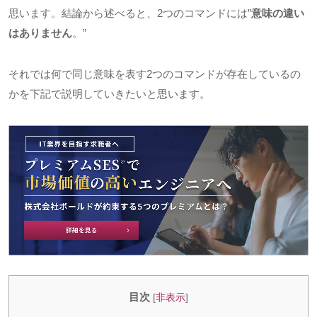
思います。結論から述べると、
2
つのコマンドには
”
意味の違い
はありません
。
”
それでは何で同じ意味を表す
2
つのコマンドが存在しているの
かを下記で説明していきたいと思います。
目次
[
非表示
]