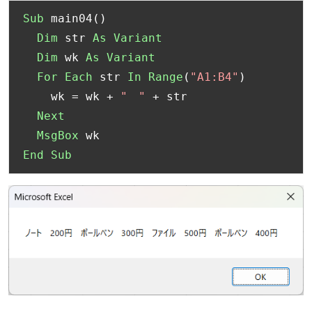
Sub
 main04
()
Dim
 str 
As
Variant
Dim
 wk 
As
Variant
For
Each
 str 
In
Range
(
"A1:B4"
)
    wk 
=
 wk 
+
"　"
+
 str

Next
MsgBox
End
Sub