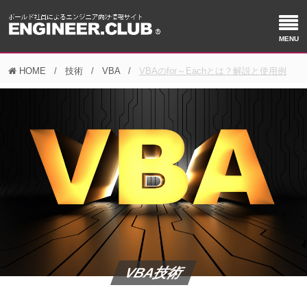
HOME
技術
VBA
VBAのfor～Eachとは？解説と使用例
VBA技術