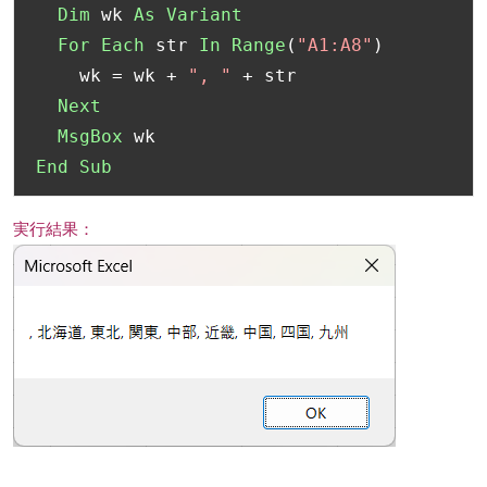
Dim
 wk 
As
Variant
For
Each
 str 
In
Range
(
"A1:A8"
)
    wk 
=
 wk 
+
", "
+
 str

Next
MsgBox
End
Sub
実行結果：