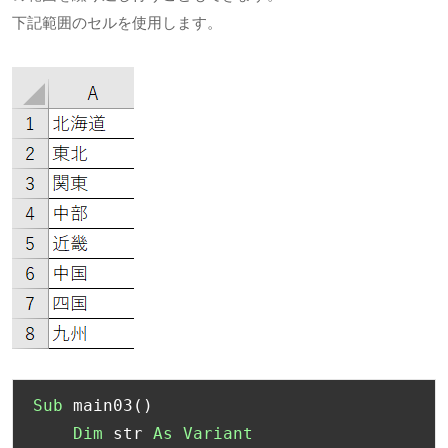
下記範囲のセルを使用します。
Sub
 main03
()
Dim
 str 
As
Variant