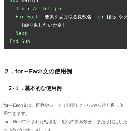
Sub
 main
()
Dim
 i 
As
Integer
For
Each
[要素を受け取る変数名]
In
[配列やグ
[繰り返したい命令]
Next
End
Sub
２．for～Each文の使用例
２-１．基本的な使用例
for～Each文は、配列やシートで指定したセル値を繰り返し使
用できます。
for～Nextで囲まれた処理を、配列の要素数分、または指定した
セル数だけ繰り返します。