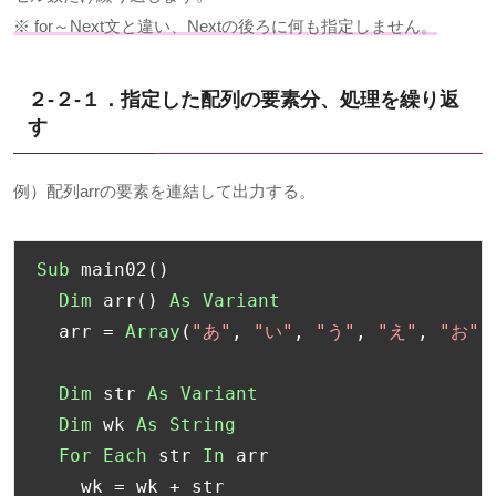
※ for～Next文と違い、Nextの後ろに何も指定しません。
２-２-１．指定した配列の要素分、処理を繰り返
す
例）配列arrの要素を連結して出力する。
Sub
 main02
()
Dim
 arr
()
As
Variant
  arr 
=
Array
(
"あ"
,
"い"
,
"う"
,
"え"
,
"お"
)
Dim
 str 
As
Variant
Dim
 wk 
As
String
For
Each
 str 
In
 arr

    wk 
=
 wk 
+
 str
