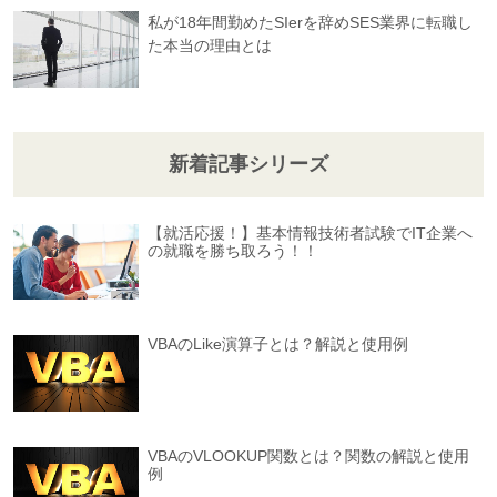
私が18年間勤めたSIerを辞めSES業界に転職し
た本当の理由とは
新着記事シリーズ
【就活応援！】基本情報技術者試験でIT企業へ
の就職を勝ち取ろう！！
VBAのLike演算子とは？解説と使用例
VBAのVLOOKUP関数とは？関数の解説と使用
例