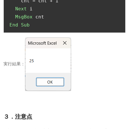
    cnt 
=
 cnt 
+
 i

Next
 i

MsgBox
End
Sub
実行結果：
３．注意点