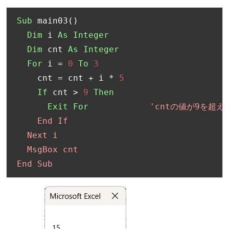
Sub
 main03
()
Dim
 i 
As
Integer
Dim
 cnt 
As
Integer
For
 i 
=
0
To
3
    cnt 
=
 cnt 
+
 i 
*
5
If
 cnt 
>
9
Then
Exit
For
'cntの値が9を超え
    End If

  Next i

  MsgBox cnt

End Sub