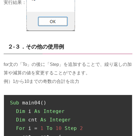
実行結果：
２-３．その他の使用例
for文の「To」の後に「Step」を追加することで、繰り返しの加
算や減算の値を変更することができます。
例）1から10までの奇数の合計を出力
Sub
 main04
()
Dim
 i 
As
Integer
Dim
 cnt 
As
Integer
For
 i 
=
1
To
10
Step
2