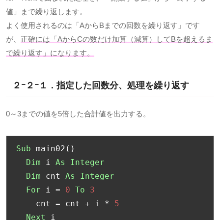
値」まで繰り返します。
よく使用されるのは「AからBまでの回数を繰り返す」です
が、
正確には「AからCの数だけ加算（減算）してBを超えるま
で繰り返す」になります。
２ｰ２ｰ１．指定した回数分、処理を繰り返す
0～3までの値を5倍した合計値を出力する。
Sub
 main02
()
Dim
 i 
As
Integer
Dim
 cnt 
As
Integer
For
 i 
=
0
To
3
    cnt 
=
 cnt 
+
 i 
*
5
Next
 i
