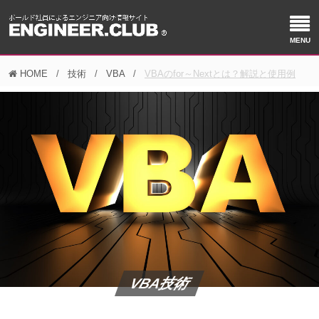
HOME
技術
VBA
VBAのfor～Nextとは？解説と使用例
VBA技術