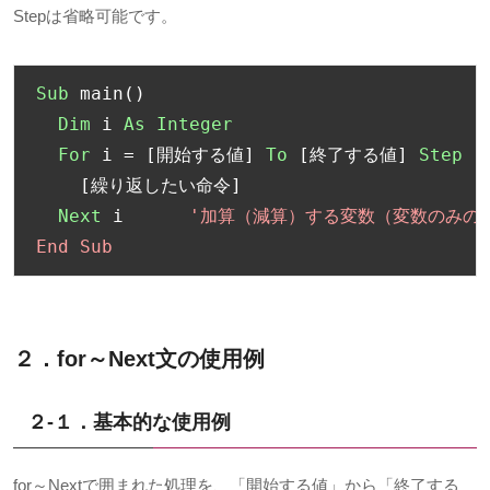
Stepは省略可能です。
Sub
 main
()
Dim
 i 
As
Integer
For
 i 
=
[開始する値]
To
[終了する値]
Step
[
[繰り返したい命令]
Next
 i      
'加算（減算）する変数（変数のみの場
End Sub
２．for～Next文の使用例
２-１．基本的な使用例
for～Nextで囲まれた処理を、「開始する値」から「終了する