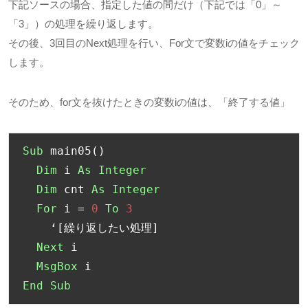
下記ソースの場合、指定した値の間だけ（下記では「0」～
「3」）の処理を繰り返します。
その後、3回目のNext処理を行い、For文で変数iの値をチェック
します。
そのため、for文を抜けたときの変数iの値は、「終了する値」
Sub
 main05
()
Dim
 i 
As
Integer
Dim
 cnt 
As
Integer
For
 i 
=
0
To
3
‘[繰り返したい処理]
Next
 i

MsgBox
End
Sub