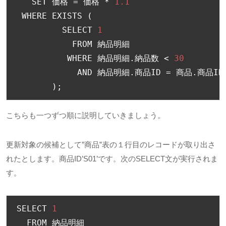
   SET 
価格
=
価格
*
1.1
 WHERE EXISTS 
(
         SELECT 
1
           FROM 
納品明細
          WHERE 
納品明細.納品数
<
30
            AND 
納品明細.商品
ID 
=
商品.商品
ID

);
こちらも一つずつ順に説明していきましょう。
更新対象の候補として”商品”表の１行目のレコードが取り出さ
れたとします。商品ID’S01’です。次のSELECT文が実行されま
す。
SELECT 
1
  FROM 
納品明細