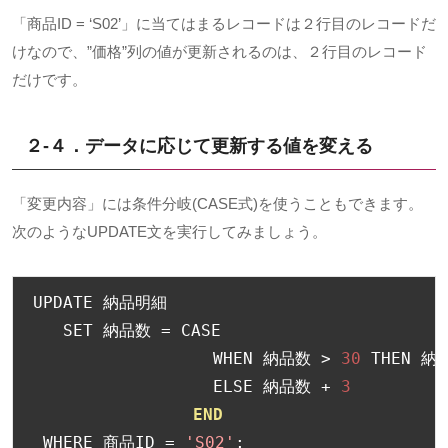
「商品ID = ‘S02’」に当てはまるレコードは２行目のレコードだ
けなので、”価格”列の値が更新されるのは、２行目のレコード
だけです。
２-４．データに応じて更新する値を変える
「変更内容」には条件分岐(CASE式)を使うこともできます。
次のようなUPDATE文を実行してみましょう。
UPDATE 
納品明細
   SET 
納品数
=
 CASE

                  WHEN 
納品数
>
30
 THEN 
納
                  ELSE 
納品数
+
3
END
 WHERE 
商品
ID 
=
'S02'
;