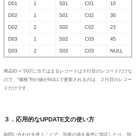
D01
1
S01
C01
10
D02
1
S01
C02
30
D02
2
S02
C02
23
D03
1
S02
C03
45
D03
2
S03
C03
NULL
商品ID = ‘S03’に当てはまるレコードは５行目のレコードだけな
ので、”価格”列の値がNULLで更新されるのは、２行目のレコー
ドだけです。
３．応用的なUPDATE文の使い方
副問い合わせを使うことで、別表の値を条件に指定したり、別