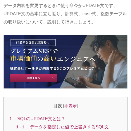
データ内容を変更するときに使う命令がUPDATE文です。
UPDATE文の基本に立ち返り、計算式、case式、複数テーブル
の取り扱いについて、説明して行きましょう。
目次
[
非表示
]
１．SQLのUPDATE文とは？
１-１．データを指定した値で上書きするSQL文