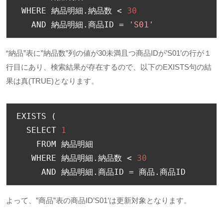
 WHERE 
納品明細.納品数
<
30
   AND 
納品明細.商品
ID 
=
'S01'
“納品”表に”納品数”列の値が30未満且つ商品IDが’S01’の行が１
行目にあり、検索結果が存在するので、以下のEXISTS句の結
果は真(TRUE)となります。
EXISTS 
(
  SELECT 
1
    FROM 
納品明細
   WHERE 
納品明細.納品数
<
30
     AND 
納品明細.商品
ID 
=
商品.商品
ID
よって、”商品”表の商品ID’S01’は更新対象となります。