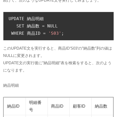
続けて、次のようなUPDATE文を実行してみましょう。
UPDATE 
納品明細
   SET 
納品数
=
 NULL

 WHERE 
商品
ID 
=
'S03'
;
このUPDATE文を実行すると、商品ID’S03’の”納品数”列の値は
NULLに変更されます。
UPDATE文の実行後に”納品明細”表を検索をすると、次のよう
になります。
納品明細
明細番
納品ID
商品ID
顧客ID
納品数
号