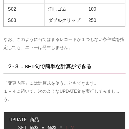
S02
消しゴム
100
S03
ダブルクリップ
250
なお、このように当てはまるレコードが１つもない条件式を指
定しても、エラーは発生しません。
２-３．SET句で簡単な計算ができる
「変更内容」には計算式を使うこともできます。
１－４に続いて、次のようなUPDATE文を実行してみましょ
う。
UPDATE 
商品
   SET 
価格
=
価格
*
1.2