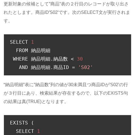
更新対象の候補として”商品”表の２行目のレコードが取り出さ
れたとします。商品ID’S02’です。次のSELECT文が実行されま
す。
SELECT 
1
  FROM 
納品明細
 WHERE 
納品明細.納品数
<
30
   AND 
納品明細.商品
ID 
=
'S02'
“納品明細”表に”納品数”列の値が30未満且つ商品IDが’S02’の行
が３行目にあり、検索結果が存在するので、以下のEXISTS句
の結果は真(TRUE)となります。
EXISTS 
(
  SELECT 
1