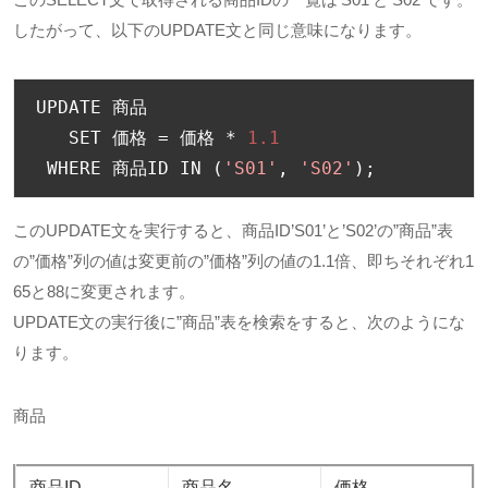
したがって、以下のUPDATE文と同じ意味になります。
UPDATE 
商品
   SET 
価格
=
価格
*
1.1
 WHERE 
商品
ID IN 
(
'S01'
,
'S02'
);
このUPDATE文を実行すると、商品ID’S01’と’S02’の”商品”表
の”価格”列の値は変更前の”価格”列の値の1.1倍、即ちそれぞれ1
65と88に変更されます。
UPDATE文の実行後に”商品”表を検索をすると、次のようにな
ります。
商品
商品ID
商品名
価格