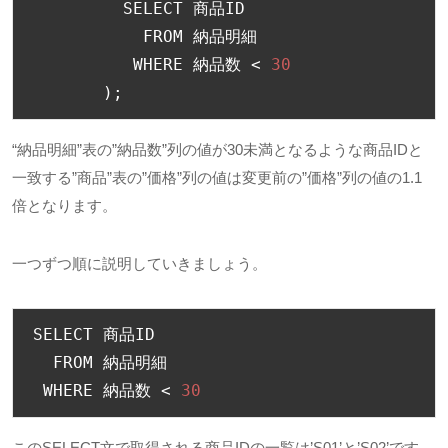
         SELECT 
商品
ID

           FROM 
納品明細
          WHERE 
納品数
<
30
);
“納品明細”表の”納品数”列の値が30未満となるような商品IDと
一致する”商品”表の”価格”列の値は変更前の”価格”列の値の1.1
倍となります。
一つずつ順に説明していきましょう。
SELECT 
商品
ID

  FROM 
納品明細
 WHERE 
納品数
<
30
このSELECT文で取得される商品IDの一覧は’S01’と’S02’です。