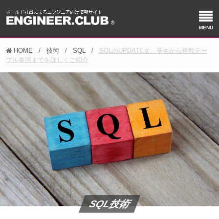
HOME
技術
SQL
SQLのUPDATE文、基本から複数テー
ブル参照までを詳しくご紹介
SQL技術