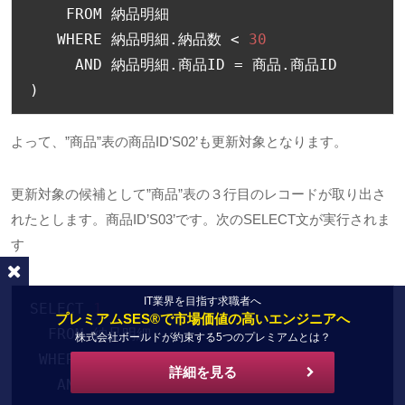
    FROM 
納品明細
   WHERE 
納品明細.納品数
<
30
     AND 
納品明細.商品
ID 
=
商品.商品
)
よって、”商品”表の商品ID’S02’も更新対象となります。
更新対象の候補として”商品”表の３行目のレコードが取り出さ
れたとします。商品ID’S03’です。次のSELECT文が実行されま
す
IT業界を目指す求職者へ
SELECT 
1
プレミアムSES®で市場価値の高いエンジニアへ
  FROM 
納品明細
株式会社ボールドが約束する5つのプレミアムとは？
 WHERE 
納品明細.納品数
<
30
詳細を見る
   AND 
納品明細.商品
ID 
=
'S03'