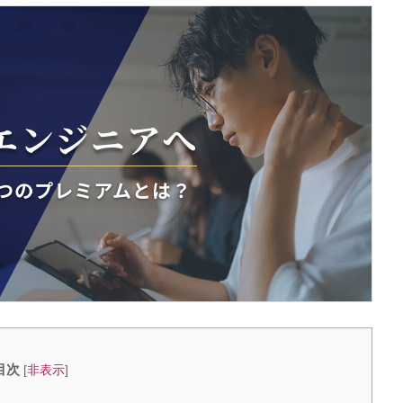
目次
[
非表示
]