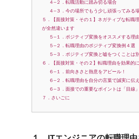
４–２．転職活動に踏み切る場合
４–３．今の場所でもう少し頑張ってみる
５．【面接対策・その１】ネガティブな転職
が全然違います
５–１．ポジティブ変換をオススメする理
５–２．転職理由のポジティブ変換例４選
５–３．ポジティブ変換と嘘をつくことは
６．【面接対策・その２】転職理由を効果的
６–１．前向きさと熱意をアピール！
６–２．転職理由を自分の言葉で誠実に伝
６–３．面接での重要なポイントは「目線
７．さいごに
１．
IT
エンジニアの転職理由