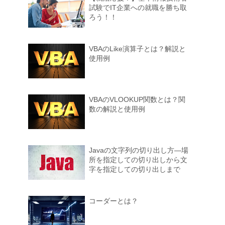
試験でIT企業への就職を勝ち取
ろう！！
VBAのLike演算子とは？解説と
使用例
VBAのVLOOKUP関数とは？関
数の解説と使用例
Javaの文字列の切り出し方―場
所を指定しての切り出しから文
字を指定しての切り出しまで
コーダーとは？