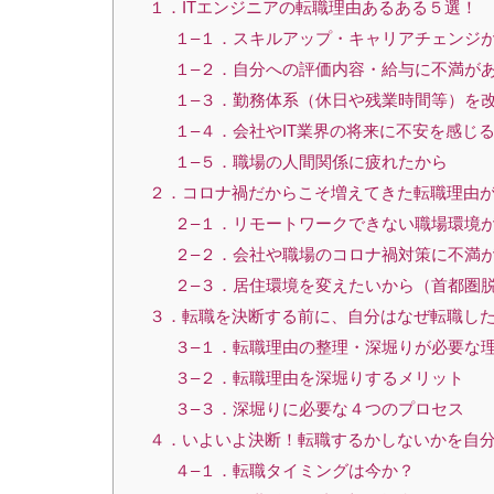
１．ITエンジニアの転職理由あるある５選！
１–１．スキルアップ・キャリアチェンジ
１–２．自分への評価内容・給与に不満が
１–３．勤務体系（休日や残業時間等）を
１–４．会社やIT業界の将来に不安を感じ
１–５．職場の人間関係に疲れたから
２．コロナ禍だからこそ増えてきた転職理由
２–１．リモートワークできない職場環境
２–２．会社や職場のコロナ禍対策に不満
２–３．居住環境を変えたいから（首都圏
３．転職を決断する前に、自分はなぜ転職し
３–１．転職理由の整理・深堀りが必要な
３–２．転職理由を深堀りするメリット
３–３．深堀りに必要な４つのプロセス
４．いよいよ決断！転職するかしないかを自
４–１．転職タイミングは今か？