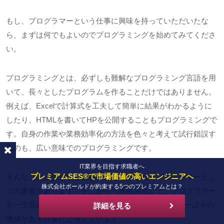
もし、プログラマーという仕事に興味を持っていただいたな
ら、まずは何でもよいのでプログラミングを始めてみてくださ
い。
プログラミングとは、必ずしも難解なプログラミング言語を用
いて、長々としたプログラムを作ることだけではありません。
例えば、Excelで計算式を工夫して簡単に結果がわかるように
したり、HTMLを書いてHPを公開することもプログラミングで
す。自身の作業や業務効率化の方法を色々と考えて試行錯誤す
るのも、広い意味でのプログラミングです。
IT業界を目指す求職者へ
プレミアムSES®で市場価値の高いエンジニアへ
そんなことが少しでも楽しいと思えるなら、プログラマーとし
株式会社ボールドが約束する5つのプレミアムとは？
ての素養があります。そこから一歩踏み出して、プログラマー
を一生涯の仕事にしてみませんか? 私は、プログラマーはその
詳細を見る
価値がある仕事だと考えています。