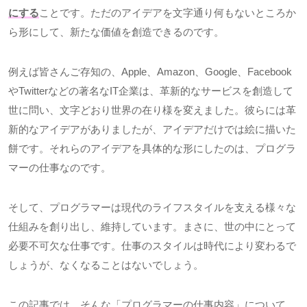
にする
ことです。ただのアイデアを文字通り何もないところか
ら形にして、新たな価値を創造できるのです。
例えば皆さんご存知の、
Apple
、
Amazon
、
Google
、
Facebook
や
Twitter
などの著名な
IT
企業は、革新的なサービスを創造して
世に問い、文字どおり世界の在り様を変えました。彼らには革
新的なアイデアがありましたが、アイデアだけでは絵に描いた
餅です。それらのアイデアを具体的な形にしたのは、プログラ
マーの仕事なのです。
そして、プログラマーは現代のライフスタイルを支える様々な
仕組みを創り出し、維持しています。まさに、世の中にとって
必要不可欠な仕事です。仕事のスタイルは時代により変わるで
しょうが、なくなることはないでしょう。
この記事では、そんな「プログラマーの仕事内容」について、