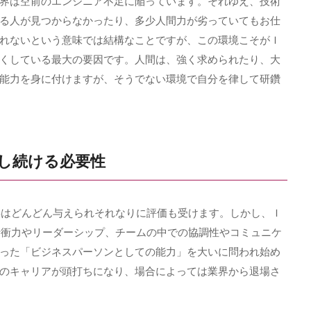
界は空前のエンジニア不足に陥っています。それゆえ、技術
る人が見つからなかったり、多少人間力が劣っていてもお仕
れないという意味では結構なことですが、この環境こそがＩ
くしている最大の要因です。人間は、強く求められたり、大
能力を身に付けますが、そうでない環境で自分を律して研鑽
ばし続ける必要性
事はどんどん与えられそれなりに評価も受けます。しかし、Ｉ
折衝力やリーダーシップ、チームの中での協調性やコミュニケ
った「ビジネスパーソンとしての能力」を大いに問われ始め
のキャリアが頭打ちになり、場合によっては業界から退場さ