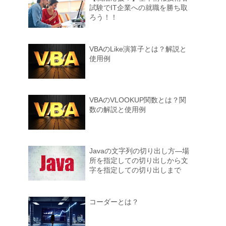
試験でIT企業への就職を勝ち取
ろう！！
VBAのLike演算子とは？解説と
使用例
VBAのVLOOKUP関数とは？関
数の解説と使用例
Javaの文字列の切り出し方―場
所を指定しての切り出しから文
字を指定しての切り出しまで
コーダーとは？