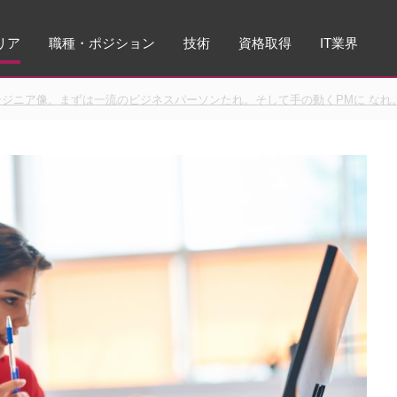
リア
職種・ポジション
技術
資格取得
IT業界
ジニア像。まずは一流のビジネスパーソンたれ。そして手の動くPMに なれ