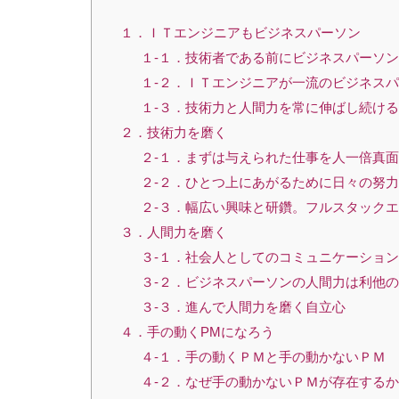
１．ＩＴエンジニアもビジネスパーソン
１-１．技術者である前にビジネスパーソ
１-２．ＩＴエンジニアが一流のビジネス
１-３．技術力と人間力を常に伸ばし続け
２．技術力を磨く
２-１．まずは与えられた仕事を人一倍真
２-２．ひとつ上にあがるために日々の努
２-３．幅広い興味と研鑽。フルスタック
３．人間力を磨く
３-１．社会人としてのコミュニケーション
３-２．ビジネスパーソンの人間力は利他
３-３．進んで人間力を磨く自立心
４．手の動くPMになろう
４-１．手の動くＰＭと手の動かないＰＭ
４-２．なぜ手の動かないＰＭが存在するか