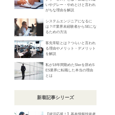
いやグレー・やめとけと言われ
がちな理由を解説
システムエンジニアになるに
は？IT業界未経験者からSEにな
るための方法
客先常駐とは？つらいと言われ
る理由やメリット・デメリット
を解説
私が18年間勤めたSIerを辞めS
ES業界に転職した本当の理由
とは
新着記事シリーズ
【就活応援！】基本情報技術者