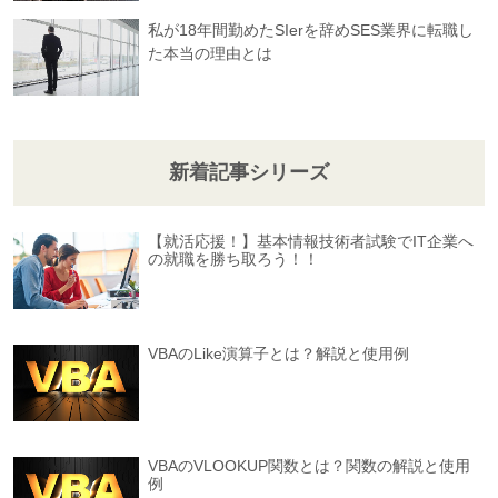
私が18年間勤めたSIerを辞めSES業界に転職し
た本当の理由とは
新着記事シリーズ
【就活応援！】基本情報技術者試験でIT企業へ
の就職を勝ち取ろう！！
VBAのLike演算子とは？解説と使用例
VBAのVLOOKUP関数とは？関数の解説と使用
例