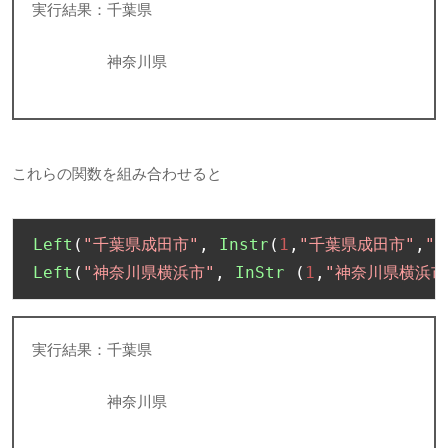
実行結果：千葉県
神奈川県
これらの関数を組み合わせると
Left
(
"千葉県成田市"
,
Instr
(
1
,
"千葉県成田市"
,
"
Left
(
"神奈川県横浜市"
,
InStr
(
1
,
"神奈川県横浜市
実行結果：千葉県
神奈川県