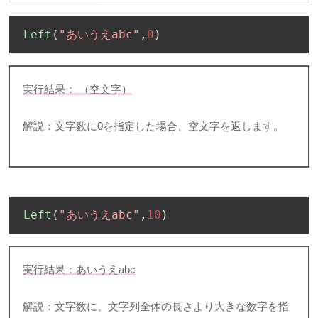
Left
(
"あいうえabc"
,
0
)
実行結果： （空文字）
解説：文字数に
0
を指定した場合、空文字を返します。
Left
(
"あいうえabc"
,
10
)
実行結果：あいうえ
abc
解説：文字数に、文字列全体の長さより大きな数字を指