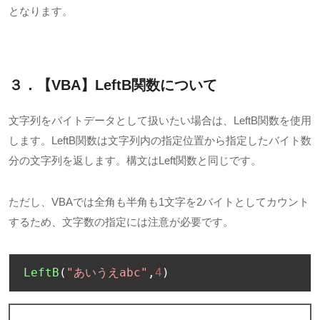
となります。
３．【VBA】LeftB
関数について
文字列をバイトデータとして扱いたい場合は、
LeftB
関数を使用
します。
LeftB
関数は文字列内の指定位置から指定したバイト数
分の文字列を返します。構文は
Left
関数と同じです。
ただし、
VBA
では全角も半角も
1
文字を
2
バイトとしてカウント
するため、文字数の指定には注意が必要です。
LeftB
(
"あいうえabc"
,
4
)