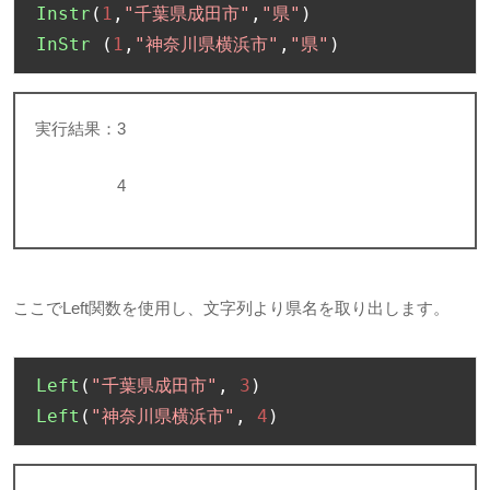
Instr
(
1
,
"千葉県成田市"
,
"県"
)
InStr
(
1
,
"神奈川県横浜市"
,
"県"
)
実行結果：
3
4
ここで
Left
関数を使用し、文字列より県名を取り出します。
Left
(
"千葉県成田市"
,
3
)
Left
(
"神奈川県横浜市"
,
4
)