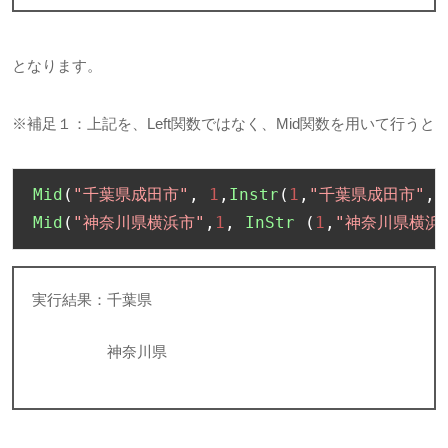
となります。
※補足１：上記を、
Left
関数ではなく、
Mid
関数を用いて行うと
Mid
(
"千葉県成田市"
,
1
,
Instr
(
1
,
"千葉県成田市"
,
"
Mid
(
"神奈川県横浜市"
,
1
,
InStr
(
1
,
"神奈川県横浜
実行結果：千葉県
神奈川県