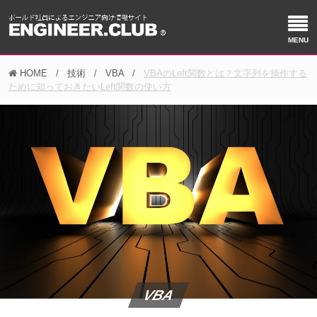
HOME
技術
VBA
VBAのLeft関数とは？文字列を操作する
ために知っておきたいLeft関数の使い方
VBA