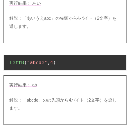
実行結果： あい
解説：「あいうえ
abc
」の先頭から
4
バイト（
2
文字）を
返します。
LeftB
(
"abcde"
,
4
)
実行結果：
ab
解説：「
abcde
」のの先頭から
4
バイト（
2
文字）を返し
ます。