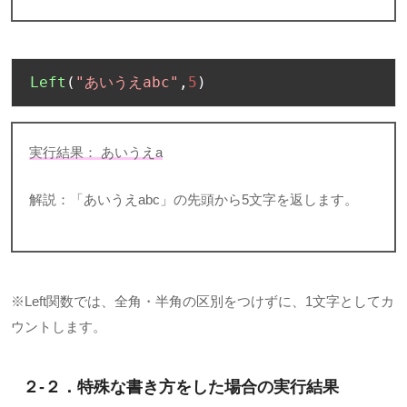
Left
(
"あいうえabc"
,
5
)
実行結果： あいうえ
a
解説：「あいうえ
abc
」の先頭から
5
文字を返します。
※
Left
関数では、全角・半角の区別をつけずに、
1
文字としてカ
ウントします。
２-２．特殊な書き方をした場合の実行結果