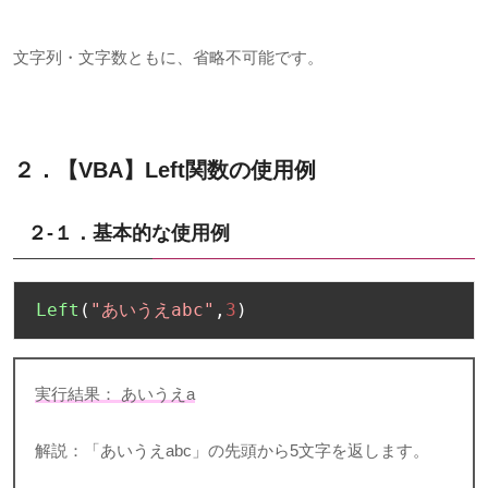
文字列・文字数ともに、省略不可能です。
２．【VBA】Left
関数の使用例
２-１．基本的な使用例
Left
(
"あいうえabc"
,
3
)
実行結果： あいうえ
a
解説：「あいうえ
abc
」の先頭から
5
文字を返します。