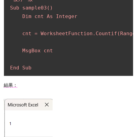
Sub sample03()

    Dim cnt As Integer

    cnt = WorksheetFunction.Countif(Range
    MsgBox cnt

End Sub
結果：