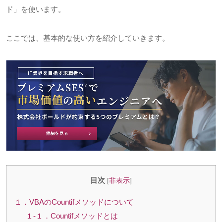
ド」を使います。
ここでは、基本的な使い方を紹介していきます。
目次
[
非表示
]
１．VBAのCountifメソッドについて
１-１．Countifメソッドとは