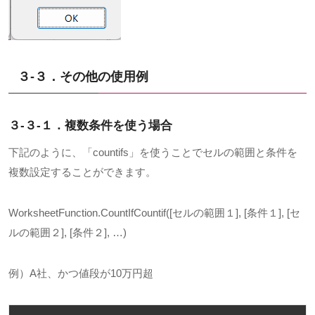
３-３．その他の使用例
３-３-１．複数条件を使う場合
下記のように、「
countifs
」を使うことでセルの範囲と条件を
複数設定することができます。
WorksheetFunction.CountIfCountif([
セルの範囲１
], [
条件１
], [
セ
ルの範囲２
], [
条件２
], …)
例）
A
社、かつ値段が
10
万円超