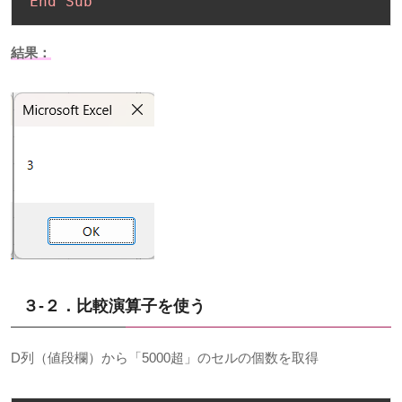
End Sub
結果：
３-２．比較演算子を使う
D
列（値段欄）から「
5000
超」のセルの個数を取得