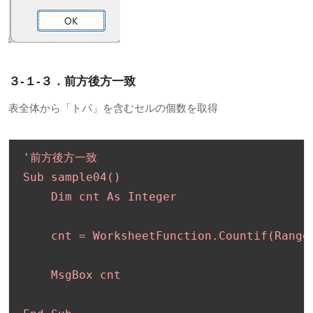
３-１-３．前方後方一致
表全体から「トパ」を含むセルの個数を取得
'前方後方一致

Sub sample04()

    Dim cnt As Integer

    cnt = WorksheetFunction.Countif(Range
    MsgBox cnt
