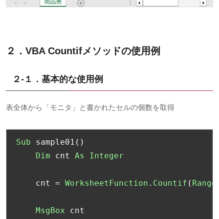
２．VBA
Countif
メソッドの使用例
２-１．基本的な使用例
表全体から「モニタ」と書かれたセルの個数を取得
Sub
 sample01
()
Dim
 cnt 
As
Integer
    cnt 
=
WorksheetFunction
.
Countif
(
Range
MsgBox
 cnt
