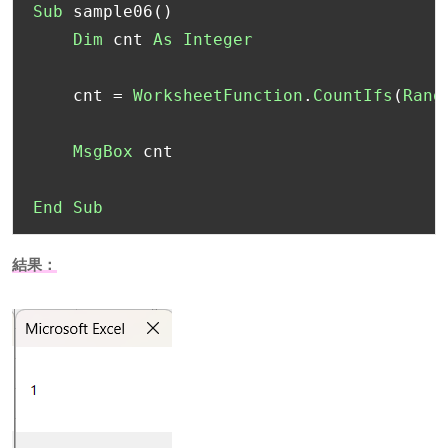
Sub
 sample06
()
Dim
 cnt 
As
Integer
    cnt 
=
WorksheetFunction
.
CountIfs
(
Rang
MsgBox
 cnt

End
Sub
結果：