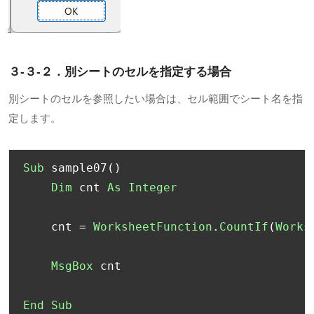
３-３-２．別シートのセルを指定する場合
別シートのセルを参照したい場合は、セル範囲でシート名を指
定します。
Sub
 sample07
()
Dim
 cnt 
As
Integer
    cnt 
=
WorksheetFunction
.
CountIf
(
Works
MsgBox
 cnt

End
Sub