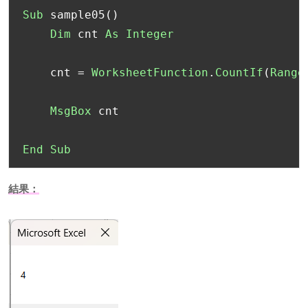
Sub
 sample05
()
Dim
 cnt 
As
Integer
    cnt 
=
WorksheetFunction
.
CountIf
(
Range
MsgBox
 cnt

End
Sub
結果：