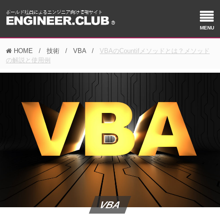
HOME
技術
VBA
VBAのCountifメソッドとは？メソッド
の解説と使用例
VBA