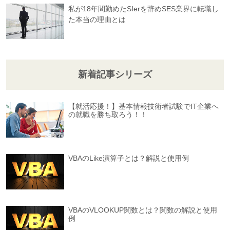
私が18年間勤めたSIerを辞めSES業界に転職し
た本当の理由とは
新着記事シリーズ
【就活応援！】基本情報技術者試験でIT企業へ
の就職を勝ち取ろう！！
VBAのLike演算子とは？解説と使用例
VBAのVLOOKUP関数とは？関数の解説と使用
例