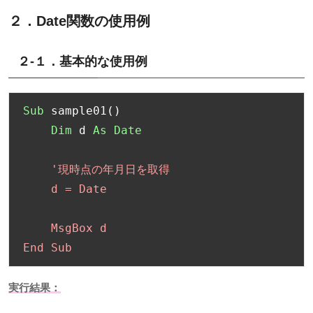
２．Date
関数の使用例
２-１．基本的な使用例
Sub
 sample01
()
Dim
 d 
As
Date
'現時点の年月日を取得

    d = Date

    MsgBox d

End Sub
実行結果：