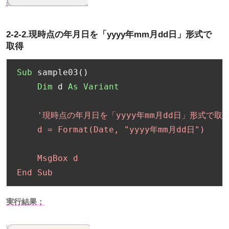
2-2-2.現時点の年月日を「
yyyy
年
mm
月
dd
日」形式で
取得
Sub
 sample03
()
Dim
 d 
As
Variant
'現時点の年月日を「yyyy年mm月dd日」形式で取得
    d = Format(Date, "yyyy年mm月dd日")

    MsgBox d

End Sub
実行結果；