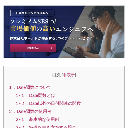
目次
[
非表示
]
１．Date関数について
１-１．Date関数とは
１-２．Date以外の日付関連の関数
２．Date関数の使用例
２-１．基本的な使用例
２-２．特殊な書き方をする場合