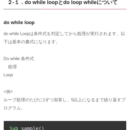
２-１．do while loopと
do loop while
について
do while loop
do while Loopは条件式を判定してから処理が実行されます。以
下は基本の書式になります。
Do while 条件式
処理
Loop
<例
>
ループ処理のたびに
1
ずつ加算し、
5
以上になるまで繰り返すプ
ログラム。
Sub
 sample
()