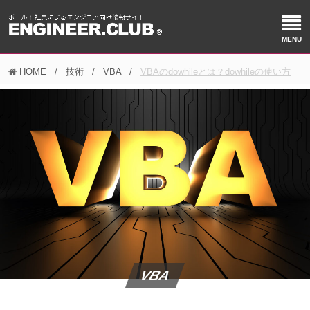
HOME
技術
VBA
VBAのdowhileとは？dowhileの使い方
VBA