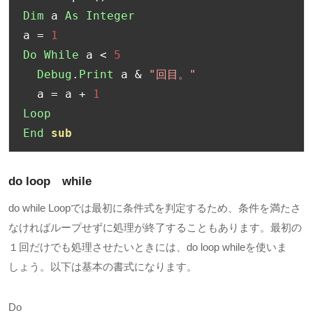
Dim
 a 
As
Integer
a 
=
1
Do
While
 a 
<
5
Debug
.
Print
 a 
&
"回目。"
  a 
=
 a 
+
1
Loop
End
sub
do loop
while
do while Loopでは最初に条件式を判定するため、条件を満たさ
なければループせずに処理が終了することもあります。最初の
１回だけでも処理させたいときには、
do loop while
を使いま
しょう。以下は基本の書式になります。
Do