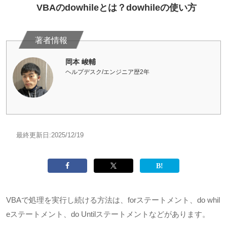
VBAのdowhileとは？dowhileの使い方
岡本 峻輔
ヘルプデスク/エンジニア歴2年
最終更新日:
2025/12/19
VBAで処理を実行し続ける方法は、
for
ステートメント、
do whil
e
ステートメント、
do Until
ステートメントなどがあります。