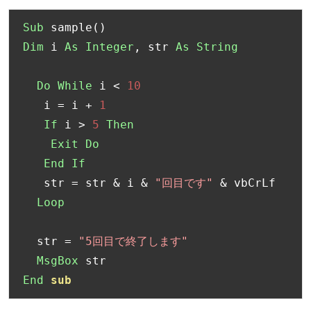
Sub
 sample
()
Dim
 i 
As
Integer
,
 str 
As
String
Do
While
 i 
<
10
   i 
=
 i 
+
1
If
 i 
>
5
Then
Exit
Do
End
If
   str 
=
 str 
&
 i 
&
"回目です"
&
 vbCrLf

Loop
  str 
=
"5回目で終了します"
MsgBox
End
sub