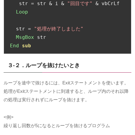
   str 
=
 str 
&
 i 
&
"回目です"
&
 vbCrLf

Loop
  str 
=
"処理が終了しました"
MsgBox
End
sub
３-２．ループを抜けたいとき
ループを途中で抜けるには、
Exit
ステートメントを使います。
処理が
Exit
ステートメントに到達すると、ループ内のそれ以降
の処理は実行されずにループを抜けます。
<例
>
繰り返し回数が
5
になるとループを抜けるプログラム