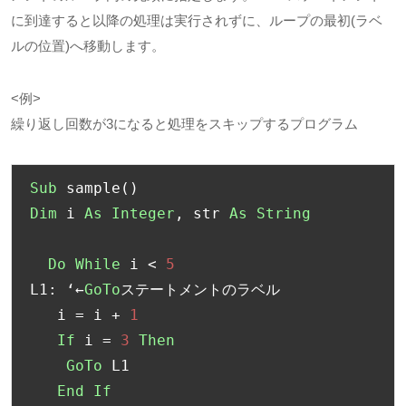
に到達すると以降の処理は実行されずに、ループの最初
(
ラベ
ルの位置
)
へ移動します。
<例
>
繰り返し回数が
3
になると処理をスキップするプログラム
Sub
 sample
()
Dim
 i 
As
Integer
,
 str 
As
String
Do
While
 i 
<
5
L1
:
‘←
GoTo
ステートメントのラベル
   i 
=
 i 
+
1
If
 i 
=
3
Then
GoTo
 L1

End
If