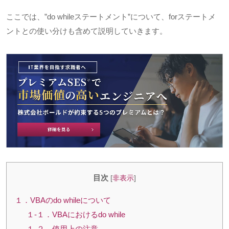
ここでは、
”do while
ステートメント
”
について、
for
ステートメ
ントとの使い分けも含めて説明していきます。
目次
[
非表示
]
１．VBAのdo whileについて
１-１．VBAにおけるdo while
１-２．使用上の注意