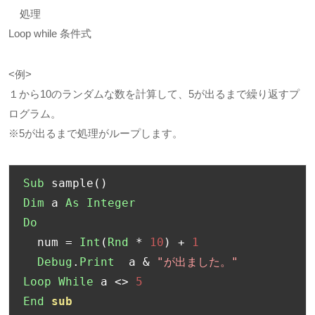
処理
Loop while 条件式
<例
>
１から
10
のランダムな数を計算して、
5
が出るまで繰り返すプ
ログラム。
※
5
が出るまで処理がループします。
Sub
 sample
()
Dim
 a 
As
Integer
Do
  num 
=
Int
(
Rnd
*
10
)
+
1
Debug
.
Print
  a 
&
"が出ました。"
Loop
While
 a 
<>
5
End
sub