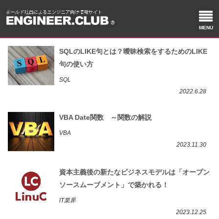
SQLのLIKE句とは？曖昧検索をするためのLIKE
句の使い方
SQL
2022.6.28
VBA Date関数 ～関数の解説
VBA
2023.11.30
資本主義後の新たなビジネスモデルは「オープン
ソースムーブメント」で築かれる！
IT業界
2023.12.25