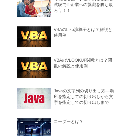
試験でIT企業への就職を勝ち取
ろう！！
VBAのLike演算子とは？解説と
使用例
VBAのVLOOKUP関数とは？関
数の解説と使用例
Javaの文字列の切り出し方―場
所を指定しての切り出しから文
字を指定しての切り出しまで
コーダーとは？