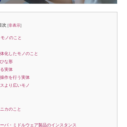
目次
[
非表示
]
るモノのこと
」
実体化したモノのこと
るひな形
きる実体
、操作を行う実体
ンスより広いモノ
ナニカのこと
サーバ・ミドルウェア製品のインスタンス