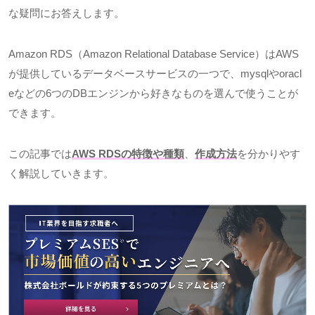
な疑問にお答えします。
Amazon RDS（
Amazon Relational Database Service
）は
AWS
が提供しているデータベースサービスの一つで、
mysql
や
oracl
e
などの
6
つの
DB
エンジンから好きなものを選んで使うことが
できます。
この記事では
AWS RDSの特徴や種類
、
作成方法
を分かりやす
く解説していきます。