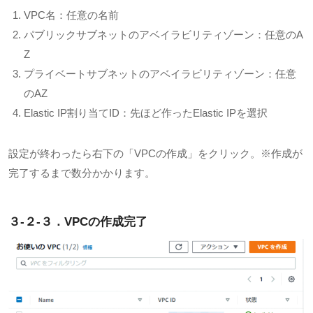
VPC
名：任意の名前
パブリックサブネットのアベイラビリティゾーン：任意の
A
Z
プライベートサブネットのアベイラビリティゾーン：任意
の
AZ
Elastic IP
割り当て
ID
：先ほど作った
Elastic IP
を選択
設定が終わったら右下の「
VPC
の作成」をクリック。
※
作成が
完了するまで数分かかります。
３-２-３．VPC
の作成完了