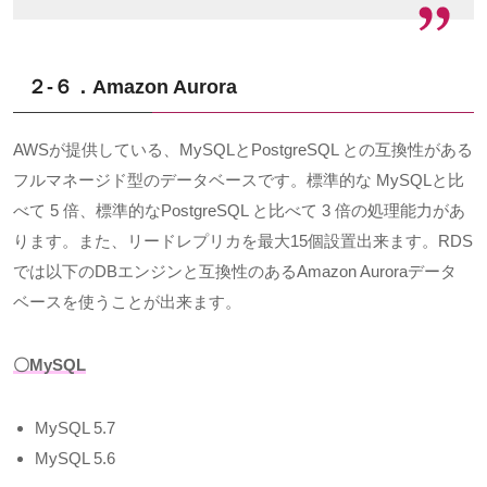
２-６．Amazon Aurora
AWS
が提供している、
MySQL
と
PostgreSQL
との互換性がある
フルマネージド型のデータベースです。標準的な
MySQL
と比
べて
5
倍、標準的な
PostgreSQL
と比べて
3
倍の処理能力があ
ります。また、リードレプリカを最大
15
個設置出来ます。
RDS
では以下の
DB
エンジンと互換性のある
Amazon Aurora
データ
ベースを使うことが出来ます。
〇MySQL
MySQL 5.7
MySQL 5.6