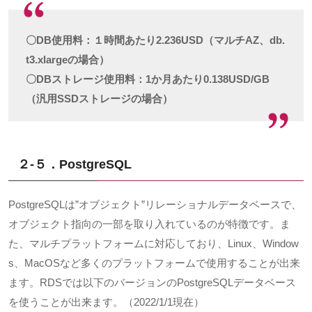
〇DB使用料：１時間あたり2.236USD（マルチAZ、db.
t3.xlargeの場合）
〇DBストレージ使用料：1か月あたり0.138USD/GB
（汎用SSDストレージの場合）
２-５．PostgreSQL
PostgreSQL
は
”
オブジェクト
”
リレーショナルデータベースで、
オブジェクト指向の一部を取り入れているのが特徴です。ま
た、マルチプラットフォームに対応しており、
Linux
、
Window
s
、
MacOS
など多くのプラットフォームで使用することが出来
ます。
RDS
では以下のバージョンの
PostgreSQL
データベース
を使うことが出来ます。（
2022/1/1
現在）