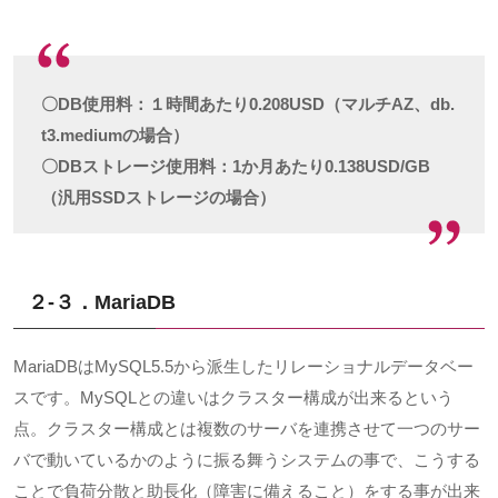
〇DB使用料：１時間あたり0.208USD（マルチAZ、db.
t3.mediumの場合）
〇DBストレージ使用料：1か月あたり0.138USD/GB
（汎用SSDストレージの場合）
２-３．MariaDB
MariaDB
は
MySQL5.5
から派生したリレーショナルデータベー
スです。
MySQL
との違いはクラスター構成が出来るという
点。クラスター構成とは複数のサーバを連携させて一つのサー
バで動いているかのように振る舞うシステムの事で、こうする
ことで負荷分散と助長化（障害に備えること）をする事が出来