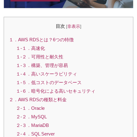
目次
[
非表示
]
１．AWS RDSとは？6つの特徴
１-１．高速化
１-２．可用性と耐久性
１-３．構築、管理が容易
１-４．高いスケーラビリティ
１-５．低コストのデータベース
１-６．暗号化による高いセキュリティ
２．AWS RDSの種類と料金
２-１．Oracle
２-２．MySQL
２-３．MariaDB
２-４．SQL Server