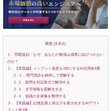
目次
[
非表示
]
１．問題提起・なぜ、あなたの勉強は成果に結びつかない
のか？
２．【実践編】インプット速度を3倍にするAI活用術4選
２ｰ１．専門用語を納得して理解する
２-２．疑問を対話形式で解消する
２-３．文字情報を図解化する
２-４．知識の全体像を整理する
３．【実践編】記憶定着と得点力を最大化するAIアウト
プット術3選