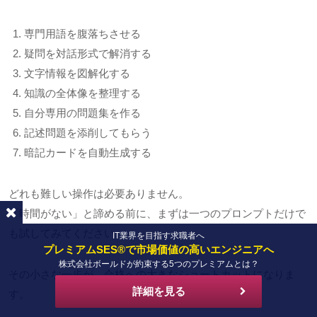
専門用語を腹落ちさせる
疑問を対話形式で解消する
文字情報を図解化する
知識の全体像を整理する
自分専用の問題集を作る
記述問題を添削してもらう
暗記カードを自動生成する
どれも難しい操作は必要ありません。
「時間がない」と諦める前に、まずは一つのプロンプトだけで
も試してみてください。
IT業界を目指す求職者へ
プレミアムSES®で市場価値の高いエンジニアへ
株式会社ボールドが約束する5つのプレミアムとは？
その小さな一歩が、合格への大きなショートカットになりま
詳細を見る
す。