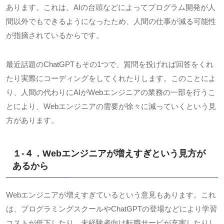
あります。これは、
AI
の台頭などによってプログラム開発が人
間以外でもできるようになったため、人間の仕事が減る可能性
が指摘されているからです。
最近話題の
ChatGPT
もその
1
つで、質問を投げれば回答をくれ
たり実際にコーディングをしてくれたりします。このことによ
り、人間の代わりに
AI
が
Web
エンジニアの業務の一部を行うこ
とにより、
Web
エンジニアの需要が徐々に減っていくという見
方があります。
１-４．Webエンジニアが増えすぎという見方が
あるから
Webエンジニアが増えすぎているという意見もあります。これ
は、プログラミングスクールや
ChatGPT
の登場などにより学習
コストが低下したり、未経験者向け転職サービが充実したりし