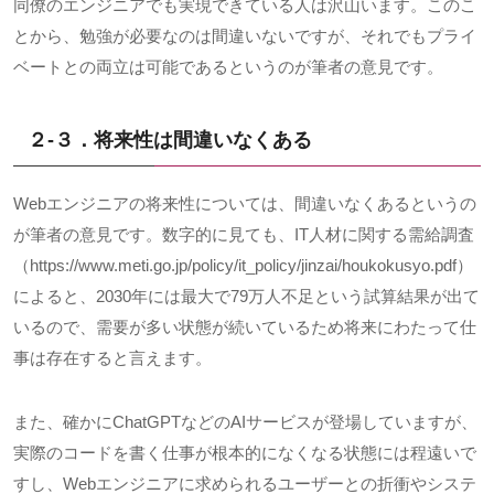
同僚のエンジニアでも実現できている人は沢山います。このこ
とから、勉強が必要なのは間違いないですが、それでもプライ
ベートとの両立は可能であるというのが筆者の意見です。
２-３．将来性は間違いなくある
Webエンジニアの将来性については、間違いなくあるというの
が筆者の意見です。数字的に見ても、
IT
人材に関する需給調査
（
https://www.meti.go.jp/policy/it_policy/jinzai/houkokusyo.pdf
）
によると、
2030
年には最大で
79
万人不足という試算結果が出て
いるので、需要が多い状態が続いているため将来にわたって仕
事は存在すると言えます。
また、確かに
ChatGPT
などの
AI
サービスが登場していますが、
実際のコードを書く仕事が根本的になくなる状態には程遠いで
すし、
Web
エンジニアに求められるユーザーとの折衝やシステ