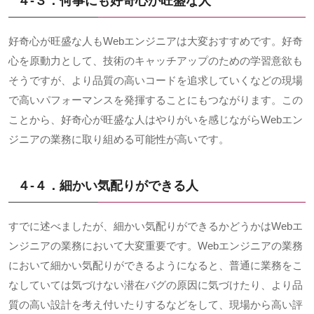
４-３．何事にも好奇心が旺盛な人
好奇心が旺盛な人も
Web
エンジニアは大変おすすめです。好奇
心を原動力として、技術のキャッチアップのための学習意欲も
そうですが、より品質の高いコードを追求していくなどの現場
で高いパフォーマンスを発揮することにもつながります。この
ことから、好奇心が旺盛な人はやりがいを感じながら
Web
エン
ジニアの業務に取り組める可能性が高いです。
４-４．細かい気配りができる人
すでに述べましたが、細かい気配りができるかどうかは
Web
エ
ンジニアの業務において大変重要です。
Web
エンジニアの業務
において細かい気配りができるようになると、普通に業務をこ
なしていては気づけない潜在バグの原因に気づけたり、より品
質の高い設計を考え付いたりするなどをして、現場から高い評