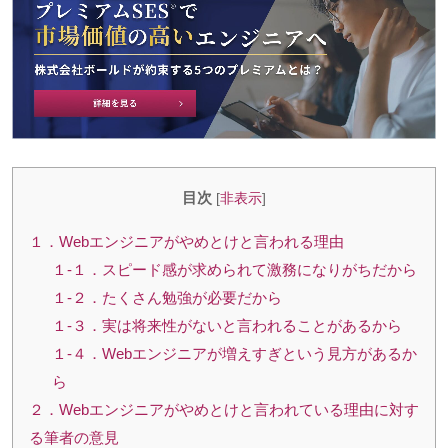
目次
[
非表示
]
１．Webエンジニアがやめとけと言われる理由
１-１．スピード感が求められて激務になりがちだから
１-２．たくさん勉強が必要だから
１-３．実は将来性がないと言われることがあるから
１-４．Webエンジニアが増えすぎという見方があるか
ら
２．Webエンジニアがやめとけと言われている理由に対す
る筆者の意見