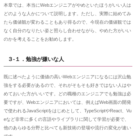
本章では、本当に
Web
エンジニアがやめといたほうがいい人は
どのような人かについて説明します。ただし、実際に始めてみ
たら価値観が変わることもあり得るので、今現在の価値観では
なく自分のなりたい姿と照らし合わせながら、やめた方がいい
のかを考えることをお勧めします。
３-１．勉強が嫌いな人
既に述べたように価値の高い
Web
エンジニアになるには沢山勉
強をする必要があるので、それがそもそも好きではない人はや
めておいた方がいいです。どの職種のエンジニアでも勉強は必
要ですが、
Web
エンジニアにおいては、例えば
Web
画面の開発
で使われる
JavaScript
をはじめとして、
TypeScript
や
React
、
Vu
e
など非常に多くの言語やライブラリに関して学習が必要で、
他のあらゆる分野と比べても新技術の登場や流行の変化が速い