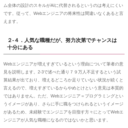
ム全体の設計のスキルが
AI
に代替されるというのは考えにくい
です。従って、
Web
エンジニアの将来性は間違いなくあると言
えます。
２-４．人気な職種だが、努力次第でチャンスは
十分にある
Webエンジニアが増えすぎているという理由について筆者の意
見を説明します。2-3で述べた通り７９万人不足するという試
算結果が出ており、増えるどころか足りていない状況が続くと
言えるので、増えすぎているからやめとけという意見は本質的
ではありません。ただ、
Web
エンジニア＝プログラミングとい
うイメージがあり、さらに手に職をつけられるというイメージ
があるため、未経験でエンジニアを目指す方々にとって
Web
エ
ンジニアが人気な職種になるのではないかと思います。