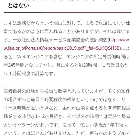
とはない
まずは激務だからという理由に対して、まるで永遠に忙しい仕
事であるかのように言われることがありますが、それは違いま
す。一般社団法人情報サービス産業協会の統計調査
(
https://ww
w.jisa.or.jp/Portals/0/report/basic2019.pdf?_fsi=S1KQSH3B
)
によ
ると、
Web
エンジニアを含む
IT
エンジニアの所定外労働時間は
年
245
時間となっており、月にすると約
20
時間、１営業日あた
り１時間程度の計算です。
筆者自身の経験から妥当な数字と思っていますが、多くの案件
の場合ずっと毎日１時間程度の残業というわけではなく、リ
リース時期が近いときなど、案件が山場を迎えると
30
時間程度
残業する時期が
1
～
2
か月続き、それ以外の時期では定時で帰る
というパターンが多いです。従って、忙しい状況が
1
年中続く
ということはほとんどありません。ただ、何らかのトラブルで