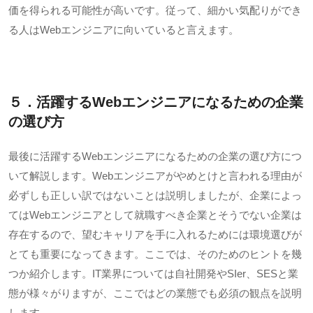
価を得られる可能性が高いです。従って、細かい気配りができ
る人は
Web
エンジニアに向いていると言えます。
５．活躍する
Web
エンジニアになるための企業
の選び方
最後に活躍する
Web
エンジニアになるための企業の選び方につ
いて解説します。
Web
エンジニアがやめとけと言われる理由が
必ずしも正しい訳ではないことは説明しましたが、企業によっ
ては
Web
エンジニアとして就職すべき企業とそうでない企業は
存在するので、望むキャリアを手に入れるためには環境選びが
とても重要になってきます。ここでは、そのためのヒントを幾
つか紹介します。
IT
業界については自社開発や
SIer
、
SES
と業
態が様々がりますが、ここではどの業態でも必須の観点を説明
します。