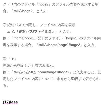
クトリ内のファイル「
hoge2
」のファイル内容を表示する場
合、「
tail△hoge2
」と入力
② 絶対パスで指定し、ファイルの内容を表示
「
tail△
『絶対パス
/
ファイル名』
」と入力。
例：「
/home/hoge1
」配下のファイル「
hoge2
」のファイル内
容を表示する場合、「
tail△/home/hoge1/hoge2
」と入力。
③ 「
-n
」
先頭から指定した行数のみ表示。
例：「
tail△-n△50△/home/hoge1/hoge2
」と入力すると、指
定したファイルの内容について、末尾から
50
行まで表示され
る。
(17)less