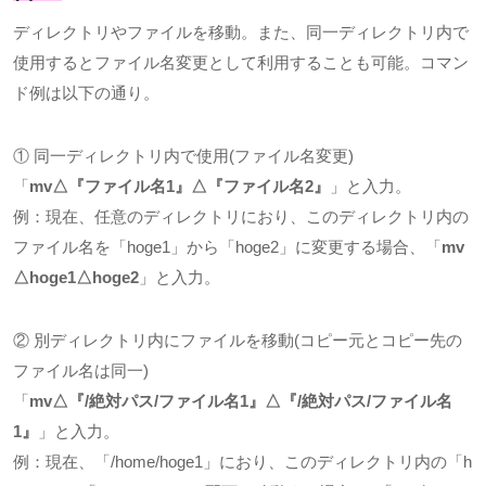
ディレクトリやファイルを移動。また、同一ディレクトリ内で
使用するとファイル名変更として利用することも可能。コマン
ド例は以下の通り。
① 同一ディレクトリ内で使用
(
ファイル名変更
)
「
mv△
『ファイル名
1
』
△
『ファイル名
2
』
」と入力。
例：現在、任意のディレクトリにおり、このディレクトリ内の
ファイル名を「
hoge1
」から「
hoge2
」に変更する場合、「
mv
△hoge1△hoge2
」と入力。
② 別ディレクトリ内にファイルを移動
(
コピー元とコピー先の
ファイル名は同一
)
「
mv
△『
/
絶対パス
/
ファイル名
1
』△『
/
絶対パス
/
ファイル名
1
』
」と入力。
例：現在、「
/home/hoge1
」におり、このディレクトリ内の「
h