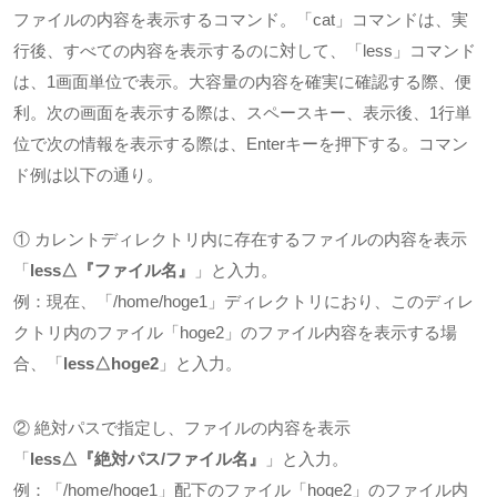
ファイルの内容を表示するコマンド。「
cat
」コマンドは、実
行後、すべての内容を表示するのに対して、「
less
」コマンド
は、
1
画面単位で表示。大容量の内容を確実に確認する際、便
利。次の画面を表示する際は、スペースキー、表示後、
1
行単
位で次の情報を表示する際は、Enterキーを押下する。コマン
ド例は以下の通り。
① カレントディレクトリ内に存在するファイルの内容を表示
「
less△
『ファイル名』
」と入力。
例：現在、「
/home/hoge1
」ディレクトリにおり、このディレ
クトリ内のファイル「
hoge2
」のファイル内容を表示する場
合、「
less△hoge2
」と入力。
② 絶対パスで指定し、ファイルの内容を表示
「
less△
『絶対パス
/
ファイル名』
」と入力。
例：「
/home/hoge1
」配下のファイル「
hoge2
」のファイル内