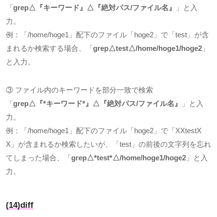
「
grep△
『キーワード』
△
『絶対パス
/
ファイル名』
」と入
力。
例：「
/home/hoge1
」配下のファイル「
hoge2
」で「
test
」が含
まれるか検索する場合、「
grep△test△/home/hoge1/hoge2
」
と入力。
③ ファイル内のキーワードを部分一致で検索
「
grep△
『
*
キーワード
*
』
△
『絶対パス
/
ファイル名』
」と入
力。
例：「
/home/hoge1
」配下のファイル「
hoge2
」で「
XXtestX
X
」が含まれるか検索したいが、「
test
」の前後の文字列を忘れ
てしまった場合、「
grep△*test*△/home/hoge1/hoge2
」と入
力。
(14)diff