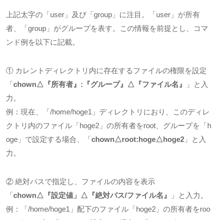
上記太字の「
user
」及び「
group
」に注目。「
user
」が所有
者、「
group
」がグループを表す。この情報を前提とし、コマ
ンド例を以下に記載。
① カレントディレクトリ内に存在するファイルの権限を設定
「
chown△
『所有者』
:
『グループ』
△
『ファイル名』
」と入
力。
例：現在、「
/home/hoge1
」ディレクトリにおり、このディレ
クトリ内のファイル「
hoge2
」の所有者を
root
、グループを「
h
oge
」で設定する場合、「
chown△root:hoge△hoge2
」と入
力。
② 絶対パスで指定し、ファイルの内容を表示
「
chown△
『設定値」
△
『絶対パス
/
ファイル名』
」と入力。
例：「
/home/hoge1
」配下のファイル「
hoge2
」の所有者を
roo