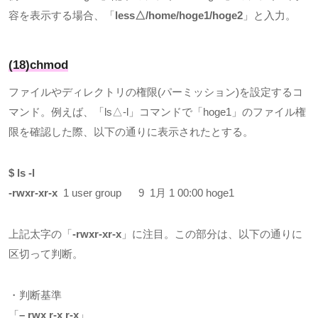
容を表示する場合、「
less△/home/hoge1/hoge2
」と入力。
(18)chmod
ファイルやディレクトリの権限
(
パーミッション
)
を設定するコ
マンド。例えば、「
ls
△
-l
」コマンドで「
hoge1
」のファイル権
限を確認した際、以下の通りに表示されたとする。
$ ls -l
-rwxr-xr-x
1 user group 9 1月
1 00:00 hoge1
上記太字の「
-rwxr-xr-x
」に注目。この部分は、以下の通りに
区切って判断。
・判断基準
「
– rwx r-x r-x
」