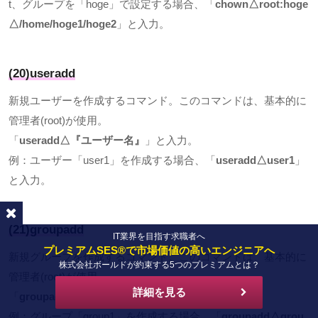
t
、グループを「
hoge
」で設定する場合、「
chown△root:hoge
△/home/hoge1/hoge2
」と入力。
(20)useradd
新規ユーザーを作成するコマンド。このコマンドは、基本的に
管理者
(root)
が使用。
「
useradd
△『ユーザー名』
」と入力。
例：ユーザー「
user1
」を作成する場合、「
useradd
△
user1
」
と入力。
(21)groupadd
IT業界を目指す求職者へ
プレミアムSES®で市場価値の高いエンジニアへ
新規グループを作成するコマンド。このコマンドは、基本的に
株式会社ボールドが約束する5つのプレミアムとは？
管理者
(root)
が使用。
詳細を見る
「
groupadd
△『グループ名』
」と入力。
例：グループ「
group1
」を作成する場合、「
groupadd
△
grou