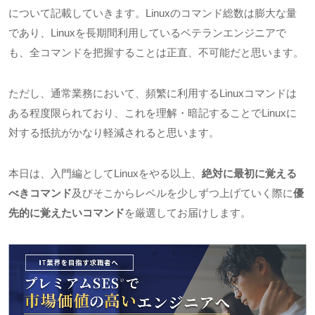
について記載していきます。
Linux
のコマンド総数は膨大な量
であり、
Linux
を長期間利用しているベテランエンジニアで
も、全コマンドを把握することは正直、不可能だと思います。
ただし、通常業務において、頻繁に利用する
Linux
コマンドは
ある程度限られており、これを理解・暗記することで
Linux
に
対する抵抗がかなり軽減されると思います。
本日は、入門編として
Linux
をやる以上、
絶対に最初に覚える
べきコマンド
及びそこからレベルを少しずつ上げていく際に
優
先的に覚えたいコマンド
を厳選してお届けします。