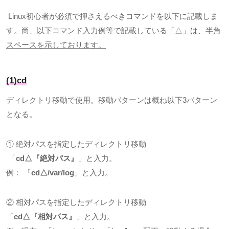
Linux初心者が必須で押さえるべきコマンドを以下に記載しま
す。
尚、以下コマンド入力例等で記載している「△」は、半角
スペースを示しております。
(1)cd
ディレクトリ移動で使用。移動パターンは概ね以下
3
パターン
となる。
① 絶対パスを指定したディレクトリ移動
「
cd
△『絶対パス』
」と入力。
例： 「
cd
△
/var/log
」と入力。
② 相対パスを指定したディレクトリ移動
「
cd
△『相対パス』
」と入力。