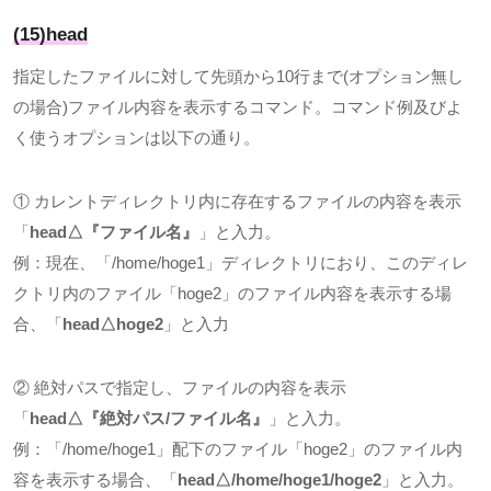
(15)head
指定したファイルに対して先頭から
10
行まで
(
オプション無し
の場合
)
ファイル内容を表示するコマンド。コマンド例及びよ
く使うオプションは以下の通り。
① カレントディレクトリ内に存在するファイルの内容を表示
「
head△
『ファイル名』
」と入力。
例：現在、「
/home/hoge1
」ディレクトリにおり、このディレ
クトリ内のファイル「
hoge2
」のファイル内容を表示する場
合、「
head△hoge2
」と入力
② 絶対パスで指定し、ファイルの内容を表示
「
head△
『絶対パス
/
ファイル名』
」と入力。
例：「
/home/hoge1
」配下のファイル「
hoge2
」のファイル内
容を表示する場合、「
head△/home/hoge1/hoge2
」と入力。