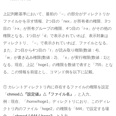
上記判断基準において、最初の「
–
」の部分がディレクトリか
ファイルかを示す情報、2つ目の「
rwx
」が所有者の権限、
3
つ
目の「
r-x
」が所有グループの権限、
4
つ目の「
r-x
」がその他の
権限となる。
1
つ目が「
d
」で表示されていれば、表示対象は
ディレクトリ、「
–
」で表示されていれば、ファイルとなる。
また、
2
つ目から
4
つ目の「
r
」が読み取り権限
(
数値：
4)
、
「
w
」が書き込み権限
(
数値：
2)
、「
x
」が実行権限
(
数値：
1)
と
なる。現在、上記「
hoge1
」の権限を数値で表すと「
755
」とな
る。この情報を前提とし、コマンド例を以下に記載。
① カレントディレクトリ内に存在するファイルの権限を設定
「
chmod△
『設定値』
△
『ファイル名』
」と入力。
例：現在、「
/home/hoge1
」ディレクトリにおり、このディレ
クトリ内のファイル「
hoge2
」の権限を「
644
」で設定する場
合、「
chmod△644△hoge2
」と入力。