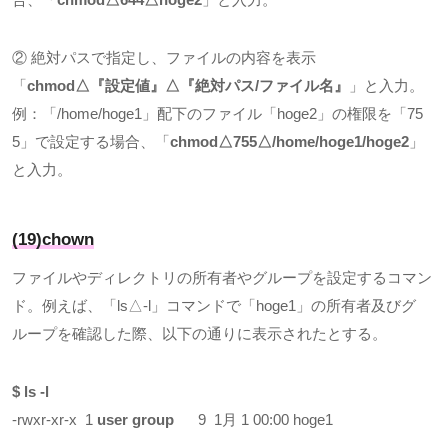
② 絶対パスで指定し、ファイルの内容を表示
「
chmod△
『設定値』
△
『絶対パス
/
ファイル名』
」と入力。
例：「
/home/hoge1
」配下のファイル「
hoge2
」の権限を「
75
5
」で設定する場合、「
chmod△755△/home/hoge1/hoge2
」
と入力。
(19)chown
ファイルやディレクトリの所有者やグループを設定するコマン
ド。例えば、「
ls△-l
」コマンドで「
hoge1
」の所有者及びグ
ループを確認した際、以下の通りに表示されたとする。
$ ls -l
-rwxr-xr-x 1
user group
9 1月
1 00:00 hoge1