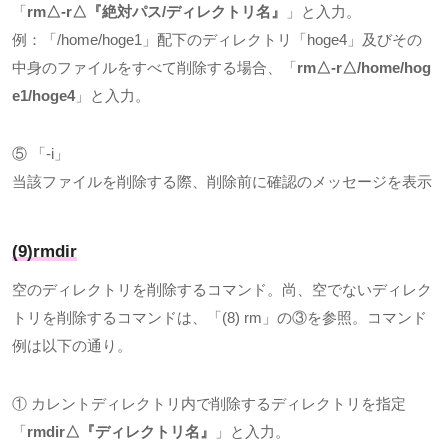
「
rm△-r△
『絶対パス
/
ディレクトリ名』
」と入力。
例：「
/home/hoge1
」配下のディレクトリ「
hoge4
」及びその
中身のファイルをすべて削除する場合、「
rm△-r△/home/hog
e1/hoge4
」と入力。
⑤ 「
-i
」
当該ファイルを削除する際、削除前に確認のメッセージを表示
(9)rmdir
空のディレクトリを削除するコマンド。尚、空でないディレク
トリを削除するコマンドは、「
(8) rm
」の③を参照。コマンド
例は以下の通り。
① カレントディレクトリ内で削除するディレクトリを指定
「
rmdir△
『ディレクトリ名』
」と入力。