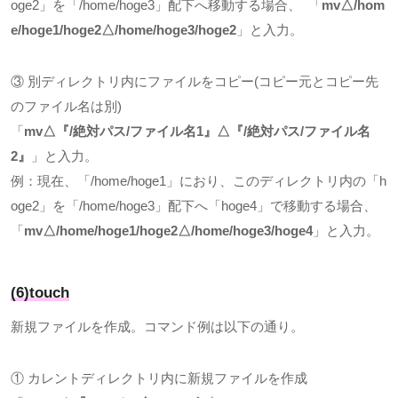
oge2
」を「
/home/hoge3
」配下へ移動する場合、 「
mv△/hom
e/hoge1/hoge2△/home/hoge3/hoge2
」と入力。
③ 別ディレクトリ内にファイルをコピー
(
コピー元とコピー先
のファイル名は別
)
「
mv△
『
/
絶対パス
/
ファイル名
1
』
△
『
/
絶対パス
/
ファイル名
2
』
」と入力。
例：現在、「
/home/hoge1
」におり、このディレクトリ内の「
h
oge2
」を「
/home/hoge3
」配下へ「
hoge4
」で移動する場合、
「
mv△/home/hoge1/hoge2△/home/hoge3/hoge4
」と入力。
(6)touch
新規ファイルを作成。コマンド例は以下の通り。
① カレントディレクトリ内に新規ファイルを作成