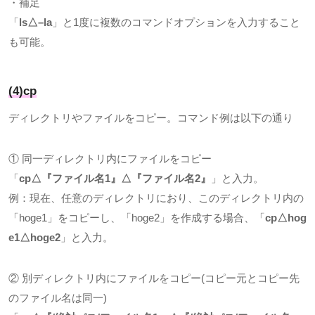
・補足
「
ls
△
–la
」と
1
度に複数のコマンドオプションを入力すること
も可能。
(4)cp
ディレクトリやファイルをコピー。コマンド例は以下の通り
① 同一ディレクトリ内にファイルをコピー
「
cp
△『ファイル名
1
』△『ファイル名
2
』
」と入力。
例：現在、任意のディレクトリにおり、このディレクトリ内の
「
hoge1
」をコピーし、「
hoge2
」を作成する場合、「
cp
△
hog
e1
△
hoge2
」と入力。
② 別ディレクトリ内にファイルをコピー
(
コピー元とコピー先
のファイル名は同一
)