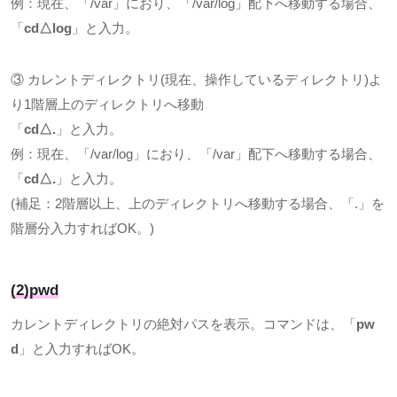
例：現在、「
/var
」におり、「
/var/log
」配下へ移動する場合、
「
cd
△
log
」と入力。
③ カレントディレクトリ
(
現在、操作しているディレクトリ
)
よ
り
1
階層上のディレクトリへ移動
「
cd
△
.
」と入力。
例：現在、「
/var/log
」におり、「
/var
」配下へ移動する場合、
「
cd
△
.
」と入力。
(補足：
2
階層以上、上のディレクトリへ移動する場合、「
.
」を
階層分入力すれば
OK
。
)
(2)pwd
カレントディレクトリの絶対パスを表示。コマンドは、「
pw
d
」と入力すれば
OK
。