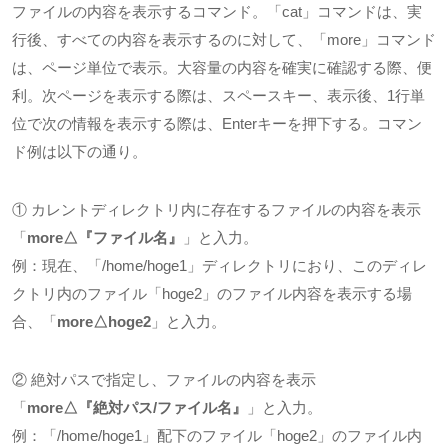
ファイルの内容を表示するコマンド。「
cat
」コマンドは、実
行後、すべての内容を表示するのに対して、「
more
」コマンド
は、ページ単位で表示。大容量の内容を確実に確認する際、便
利。次ページを表示する際は、スペースキー、表示後、
1
行単
位で次の情報を表示する際は、Enterキーを押下する。コマン
ド例は以下の通り。
① カレントディレクトリ内に存在するファイルの内容を表示
「
more△
『ファイル名』
」と入力。
例：現在、「
/home/hoge1
」ディレクトリにおり、このディレ
クトリ内のファイル「
hoge2
」のファイル内容を表示する場
合、「
more△hoge2
」と入力。
② 絶対パスで指定し、ファイルの内容を表示
「
more△
『絶対パス
/
ファイル名』
」と入力。
例：「
/home/hoge1
」配下のファイル「
hoge2
」のファイル内