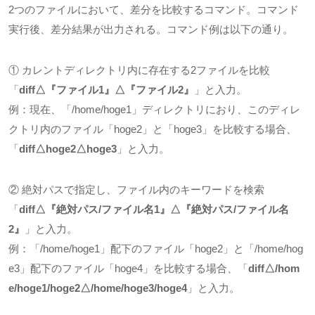
2つのファイルにおいて、差分を比較するコマンド。コマンド
実行後、差分結果が出力される。コマンド例は以下の通り。
① カレントディレクトリ内に存在する
2
ファイルを比較
「
diff△
『ファイル
1
』
△
『ファイル
2
』
」と入力。
例：現在、「
/home/hoge1
」ディレクトリにおり、このディレ
クトリ内のファイル「
hoge2
」と「
hoge3
」を比較する場合、
「
diff△hoge2△hoge3
」と入力。
② 絶対パスで指定し、ファイル内のキーワードを検索
「
diff△
『絶対パス
/
ファイル名
1
』
△
『絶対パス
/
ファイル名
2
』
」と入力。
例：「
/home/hoge1
」配下のファイル「
hoge2
」と「
/home/hog
e3
」配下のファイル「
hoge4
」を比較する場合、「
diff△/hom
e/hoge1/hoge2△/home/hoge3/hoge4
」と入力。